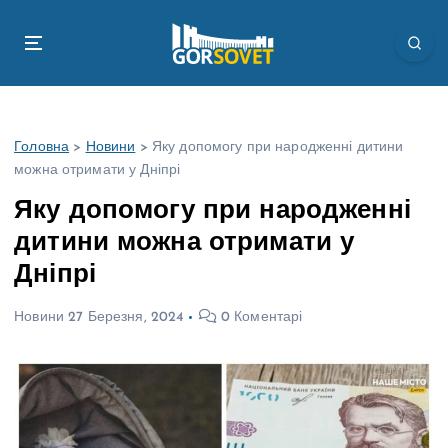
П
е
р
е
й
т
Головна
>
Новини
>
Яку допомогу при народженні дитини
и
можна отримати у Дніпрі
д
о
Яку допомогу при народженні
в
дитини можна отримати у
м
і
Дніпрі
с
т
Новини
27 Березня, 2024
0 Коментарі
у