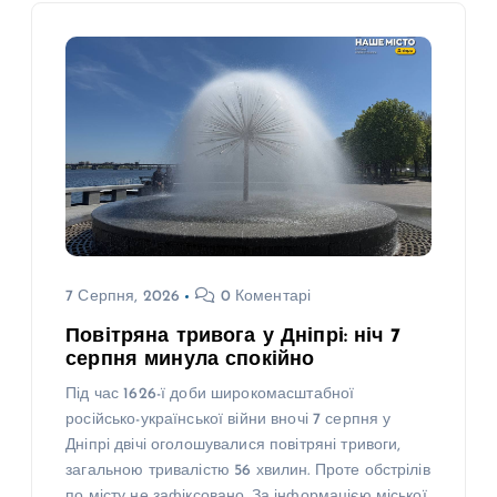
7 Серпня, 2026
0 Коментарі
Повітряна тривога у Дніпрі: ніч 7
серпня минула спокійно
Під час 1626-ї доби широкомасштабної
російсько-української війни вночі 7 серпня у
Дніпрі двічі оголошувалися повітряні тривоги,
загальною тривалістю 56 хвилин. Проте обстрілів
по місту не зафіксовано. За інформацією міської