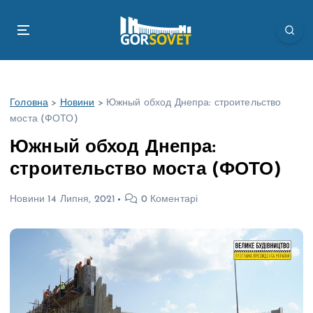
П
е
р
е
й
т
Головна
>
Новини
>
Южный обход Днепра: строительство
и
моста (ФОТО)
д
о
Южный обход Днепра:
в
строительство моста (ФОТО)
м
і
Новини
14 Липня, 2021
0 Коментарі
с
т
у