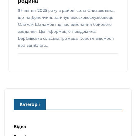
родина
24 квітня 2025 року в районі села Єлизаветівка,
що на Донеччині, загинув військовослужбовець
Олексій Шаламов під час виконання бойового
завдання. Цю інформацію повідомила
Вербківська сільська громада. Короткі відомості
про загиблого…
Категорії
Відео