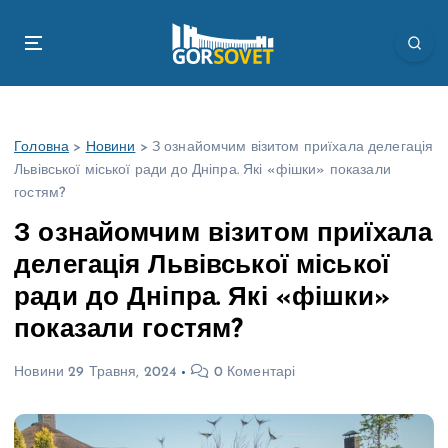
П
е
р
е
й
т
Головна
>
Новини
>
З ознайомчим візитом приїхала делегація
и
Львівської міської ради до Дніпра. Які «фішки» показали
д
гостям?
о
в
З ознайомчим візитом приїхала
м
делегація Львівської міської
і
с
ради до Дніпра. Які «фішки»
т
показали гостям?
у
Новини
29 Травня, 2024
0 Коментарі