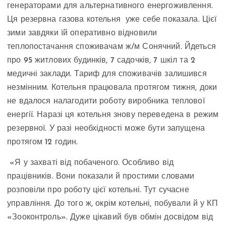
генераторами для альтернативного енергоживлення.
Ця резервна газова котельня уже себе показала. Цієї
зими завдяки їй оперативно відновили
теплопостачання споживачам ж/м Сонячний. Йдеться
про 95 житлових будинків, 7 садочків, 7 шкіл та 2
медичні заклади. Тариф для споживачів залишився
незмінним. Котельня працювала протягом тижня, доки
не вдалося налагодити роботу виробника теплової
енергії. Наразі ця котельня знову переведена в режим
резервної. У разі необхідності може бути запущена
протягом 12 годин.
«Я у захваті від побаченого. Особливо від
працівників. Вони показали й простими словами
розповіли про роботу цієї котельні. Тут сучасне
управління. До того ж, окрім котельні, побували й у КП
«Зооконтроль». Дуже цікавий був обмін досвідом від