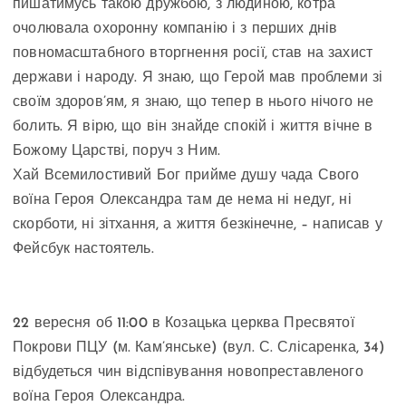
пишатимусь такою дружбою, з людиною, котра
очолювала охоронну компанію і з перших днів
повномасштабного вторгнення росії, став на захист
держави і народу. Я знаю, що Герой мав проблеми зі
своїм здоров’ям, я знаю, що тепер в нього нічого не
болить. Я вірю, що він знайде спокій і життя вічне в
Божому Царстві, поруч з Ним.
Хай Всемилостивий Бог прийме душу чада Свого
воїна Героя Олександра там де нема ні недуг, ні
скорботи, ні зітхання, а життя безкінечне, – написав у
Фейсбук настоятель.
22 вересня об 11:00 в Козацька церква Пресвятої
Покрови ПЦУ (м. Кам’янське) (вул. С. Слісаренка, 34)
відбудеться чин відспівування новопреставленого
воїна Героя Олександра.