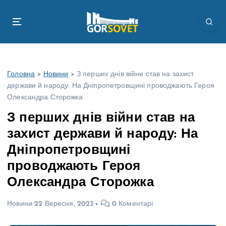
П
е
р
е
й
т
Головна
>
Новини
>
З перших днів війни став на захист
и
держави й народу: На Дніпропетровщині проводжають Героя
д
Олександра Сторожка
о
в
З перших днів війни став на
м
захист держави й народу: На
і
с
Дніпропетровщині
т
проводжають Героя
у
Олександра Сторожка
Новини
22 Вересня, 2023
0 Коментарі