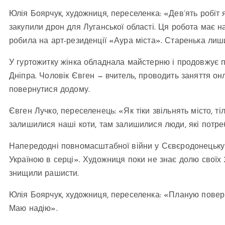
Юлія Боярчук, художниця, переселенка: «Дев’ять робіт я
закупили дрон для Луганської області. Ця робота має на
робила на арт-резиденції «Аура міста». Старенька лишил
У гуртожитку жінка обладнала майстерню і продовжує 
Дніпра. Чоловік Євген — вчитель, проводить заняття он
повернутися додому.
Євген Лучко, переселенець: «Як тіки звільнять місто, ті
залишилися наші коти, там залишилися люди, які потре
Напередодні повномасштабної війни у Сєвєродонецьку 
Україною в серці». Художниця поки не знає долю своїх 3
знищили рашисти.
Юлія Боярчук, художниця, переселенка: «Планую поверн
Маю надію».