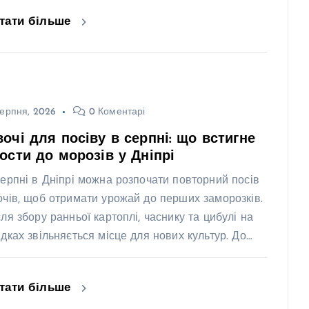
тати більше
ерпня, 2026
0 Коментарі
очі для посіву в серпні: що встигне
ости до морозів у Дніпрі
серпні в Дніпрі можна розпочати повторний посів
очів, щоб отримати урожай до перших заморозків.
сля збору ранньої картоплі, часнику та цибулі на
ядках звільняється місце для нових культур. До…
тати більше