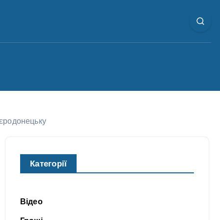
вєродонецьку
Категорії
Відео