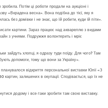
 зробила. Потім ці роботи продали на аукціоні і
зву «Вкрадена весна». Вона подібна до тієї, яку я
ась без домівки і не знає, що їй робити, куди їй піти».
писати картини. Зараз працює над аквареллю з видами
лайн з учнями. Подружжя волонтерить і мріє
льки зайдуть хлопці, я одразу туди поїду. Для чого? Там
бують допомоги, тому що вони за Україну».
планувалося відкриття персональної виставки Юлії «З
0 картин, залишених в окупації. Сподівається, що їх не
утися додому і все-таки зробити там свою виставку.