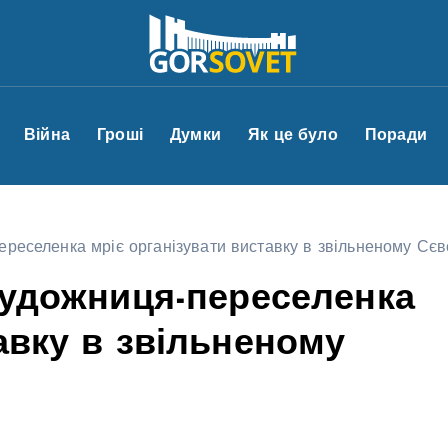
Війна
Гроші
Думки
Як це було
Поради
переселенка мріє організувати виставку в звільненому Сє
 художниця-переселенка
авку в звільненому