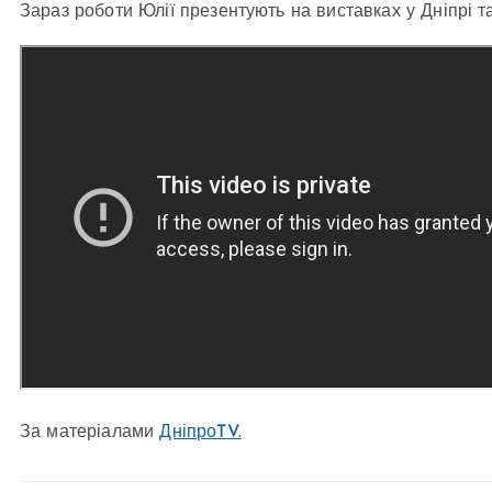
Зараз роботи Юлії презентують на виставках у Дніпрі та
За матеріалами
ДніпроTV.