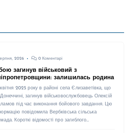
ерпня, 2026
0 Коментарі
бою загинув військовий з
ніпропетровщини: залишилась родина
 квітня 2025 року в районі села Єлизаветівка, що
 Донеччині, загинув військовослужбовець Олексій
ламов під час виконання бойового завдання. Цю
формацію повідомила Вербківська сільська
омада. Короткі відомості про загиблого…