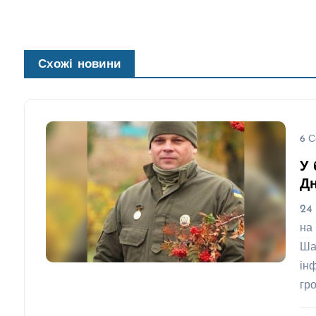
Схожі новини
6 С
У 
Д
24
на
Ша
ін
гр