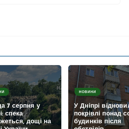
НИ
НОВИНИ
а 7 серпня у
У Дніпрі віднови
і: спека
покрівлі понад с
жеться, дощі на
будинків після