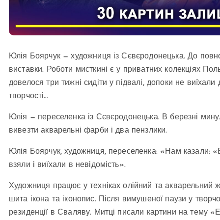
Юлія Боярчук — художниця із Сєвєродонецька. До пов
виставки. Роботи мисткині є у приватних колекціях Поль
довелося три тижні сидіти у підвалі, допоки не виїхал
творчості…
Юлія — переселенка із Сєвєродонецька. В березні мину
вивезти акварельні фарби і два пензлики.
Юлія Боярчук, художниця, переселенка: «Нам казали: «
взяли і виїхали в невідомість».
Художниця працює у техніках олійний та акварельний жи
шита ікона та іконопис. Після вимушеної паузи у твор
резиденції в Сваляву. Митці писали картини на тему «