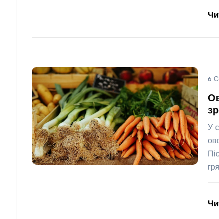
Чи
6 С
Ов
зр
У 
ов
Пі
гр
Чи