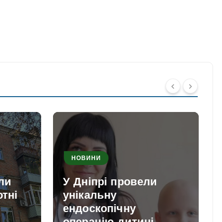
НОВИНИ
ли
У Дніпрі провели
отні
унікальну
ендоскопічну