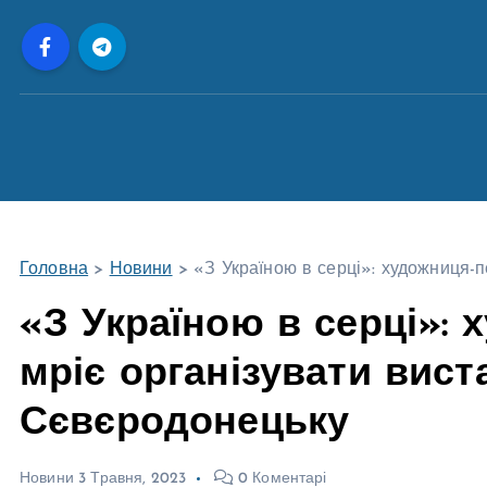
П
е
р
е
й
т
и
д
о
Головна
>
Новини
>
«З Україною в серці»: художниця-
в
м
«З Україною в серці»:
і
мріє організувати вист
с
т
Сєвєродонецьку
у
Новини
3 Травня, 2023
0 Коментарі