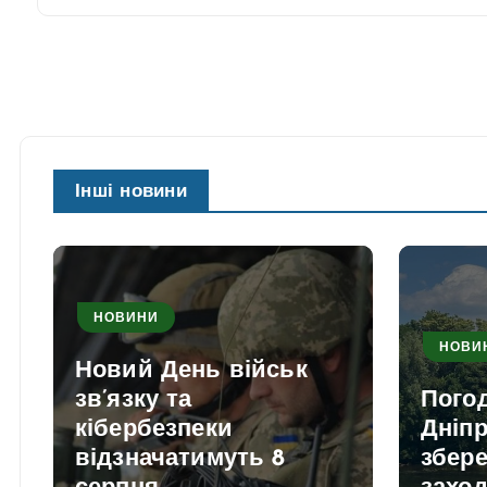
Інші новини
НОВИНИ
НОВИ
Новий День військ
зв’язку та
Погод
кібербезпеки
Дніпр
відзначатимуть 8
збере