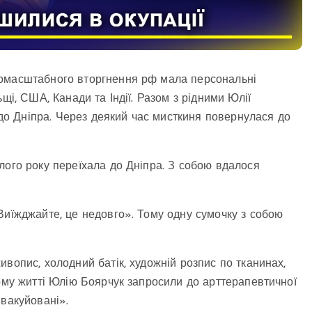
номасштабного вторгнення рф мала персональні
щі, США, Канади та Індії. Разом з рідними Юлії
и до Дніпра. Через деякий час мисткиня повернулася до
лого року переїхала до Дніпра. З собою вдалося
Виїжджайте, це недовго». Тому одну сумочку з собою
вопис, холодний батік, художній розпис по тканинах,
чому житті Юлію Боярчук запросили до арттерапевтичної
Евакуйовані».