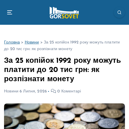
П
е
р
е
й
т
Головна
>
Новини
>
За 25 копійок 1992 року можуть платити
и
до 20 тис грн: як розпізнати монету
д
о
За 25 копійок 1992 року можуть
в
платити до 20 тис грн: як
м
і
розпізнати монету
с
т
Новини
6 Липня, 2026
0 Коментарі
у