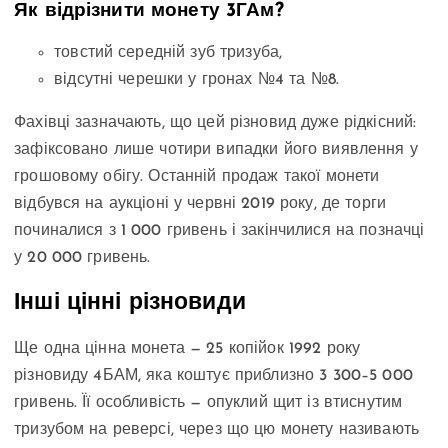
Як відрізнити монету 3ГАм?
товстий середній зуб тризуба,
відсутні черешки у гронах №4 та №8.
Фахівці зазначають, що цей різновид дуже рідкісний:
зафіксовано лише чотири випадки його виявлення у
грошовому обігу. Останній продаж такої монети
відбувся на аукціоні у червні 2019 року, де торги
починалися з 1 000 гривень і закінчилися на позначці
у 20 000 гривень.
Інші цінні різновиди
Ще одна цінна монета — 25 копійок 1992 року
різновиду 4БАМ, яка коштує приблизно 3 300–5 000
гривень. Її особливість — опуклий щит із втиснутим
тризубом на реверсі, через що цю монету називають