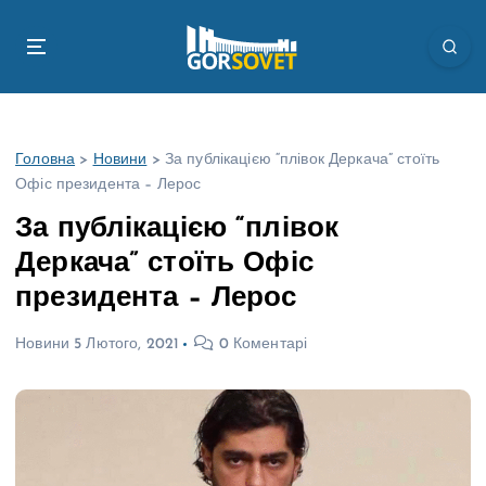
П
е
р
е
й
т
Головна
>
Новини
>
За публікацією “плівок Деркача” стоїть
и
Офіс президента – Лерос
д
о
За публікацією “плівок
в
Деркача” стоїть Офіс
м
і
президента – Лерос
с
т
Новини
5 Лютого, 2021
0 Коментарі
у