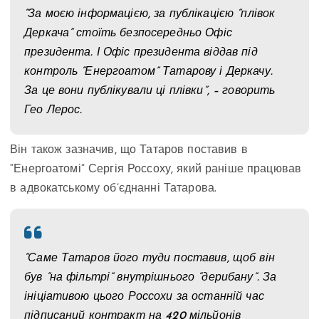
“За моєю інформацією, за публікацією “плівок
Деркача” стоїть безпосередньо Офіс
президента. І Офіс президента віддав під
контроль “Енергоатом” Татарову і Деркачу.
За це вони публікували ці плівки”, – говорить
Гео Лерос.
Він також зазначив, що Татаров поставив в
“Енергоатомі” Сергія Россоху, який раніше працював
в адвокатському об’єднанні Татарова.
“Саме Татаров його туди поставив, щоб він
був “на фільтрі” внутрішнього “дерибану”. За
ініціативою цього Россохи за останній час
підписаний контракт на 420 мільйонів