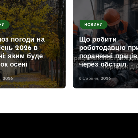
НИ
НОВИНИ
оз погоди на
Що робити
сень 2026 в
роботодавцю пр
ні: яким буде
пораненні праці
ок осені
через обстріл
, 2026
8 Серпня, 2026