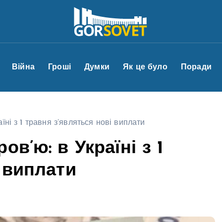
Війна
Гроші
Думки
Як це було
Поради
їні з 1 травня з’являться нові виплати
в’ю: в Україні з 1
 виплати