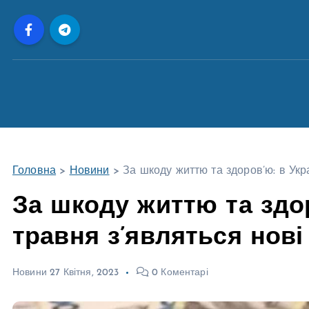
П
е
р
е
й
т
и
д
о
Головна
>
Новини
>
За шкоду життю та здоров’ю: в Укра
в
м
За шкоду життю та здоро
і
травня з’являться нові
с
т
у
Новини
27 Квітня, 2023
0 Коментарі