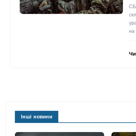
СБ
ск
ур
на 
Чи
Інші новини