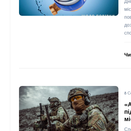
Дн
мі
по
до
сп
Чи
8 С
«
пі
мі
Сп