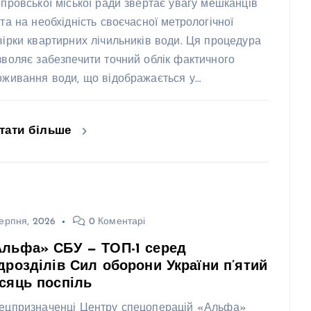
іпровської міської ради звертає увагу мешканців
ста на необхідність своєчасної метрологічної
вірки квартирних лічильників води. Ця процедура
зволяє забезпечити точний облік фактичного
оживання води, що відображається у…
тати більше
ерпня, 2026
0 Коментарі
Альфа» СБУ — ТОП-1 серед
дрозділів Сил оборони України п’ятий
сяць поспіль
ецпризначенці Центру спецоперацій «Альфа»