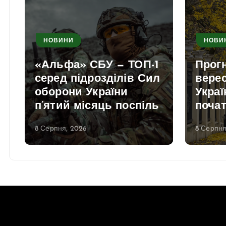
НОВИНИ
НОВИ
«Альфа» СБУ — ТОП-1
Прогн
серед підрозділів Сил
вере
оборони України
Украї
п’ятий місяць поспіль
почат
8 Серпня, 2026
8 Серпня