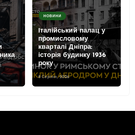
НОВИНИ
Італійський палац у
промисловому
и
кварталі Дніпра:
вника
історія будинку 1936
року
8 Серпня, 2026