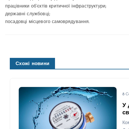
працівники об’єктів критичної інфраструктури;
державні службовці;
посадовці місцевого самоврядування.
Схожі новини
8 С
У 
св
Ко