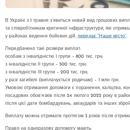
В Україні з 1 травня з’явиться новий вид грошових вип
та співробітникам критичної інфраструктури, які отрима
у районах ведення бойових дій,
передає “Наше місто”
.
Передбачено такі розміри виплат:
особам з інвалідністю І групи – 800 тис. грн;
з інвалідністю ІІ групи – 500 тис. грн;
з інвалідністю ІІІ групи – 200 тис. грн;
у разі загибелі (виплачується родичам) – 1 млн грн.
Умовою отримання допомоги є поранення, каліцтва, кон
посадових обов’язків після 24 лютого 2022 року в рай
після цієї дати бомбардувань, авіаударів та інших збро
Виплату можна отримати протягом 3 років після отрима
Право на одноразову допомогу мають: