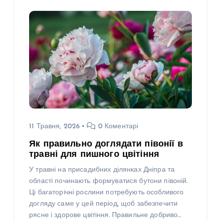
11 Травня, 2026
0 Коментарі
Як правильно доглядати півонії в
травні для пишного цвітіння
У травні на присадибних ділянках Дніпра та
області починають формуватися бутони півоній.
Ці багаторічні рослини потребують особливого
догляду саме у цей період, щоб забезпечити
рясне і здорове цвітіння. Правильне добриво…