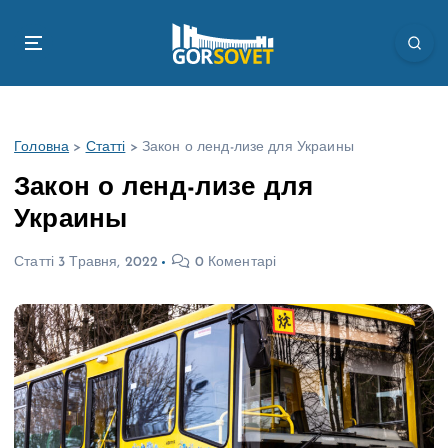
П
е
р
е
й
т
Головна
>
Статті
>
Закон о ленд-лизе для Украины
и
д
Закон о ленд-лизе для
о
Украины
в
м
Статті
3 Травня, 2022
0 Коментарі
і
с
т
у