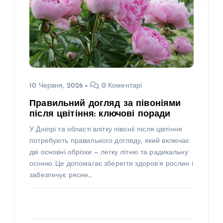
10 Червня, 2026
0 Коментарі
Правильний догляд за півоніями
після цвітіння: ключові поради
У Дніпрі та області влітку півонії після цвітіння
потребують правильного догляду, який включає
дві основні обрізки — легку літню та радикальну
осінню. Це допомагає зберегти здоров’я рослин і
забезпечує рясне…