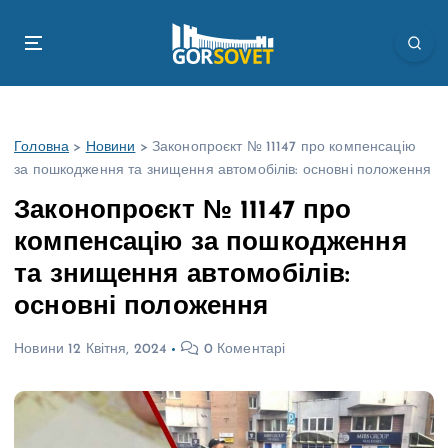
П
е
р
е
й
т
Головна
>
Новини
>
Законопроєкт № 11147 про компенсацію
и
за пошкодження та знищення автомобілів: основні положення
д
о
Законопроєкт № 11147 про
в
компенсацію за пошкодження
м
і
та знищення автомобілів:
с
основні положення
т
у
Новини
12 Квітня, 2024
0 Коментарі