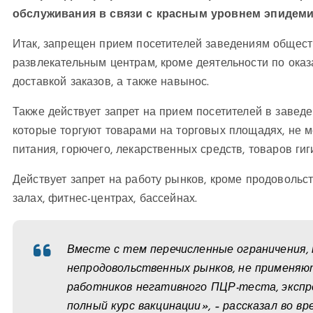
обслуживания в связи с красным уровнем эпидеми
Итак, запрещен прием посетителей заведениям обществ
развлекательным центрам, кроме деятельности по оказ
доставкой заказов, а также навынос.
Также действует запрет на прием посетителей в заведе
которые торгуют товарами на торговых площадях, не 
питания, горючего, лекарственных средств, товаров ги
Действует запрет на работу рынков, кроме продовольс
залах, фитнес-центрах, бассейнах.
Вместе с тем перечисленные ограничения,
непродовольственных рынков, не применяют
работников негативного ПЦР-теста, эксп
полный курс вакцинации», – рассказал во в