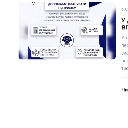
6 С
У 
В
У 
пе
си
пе
ти
Чи