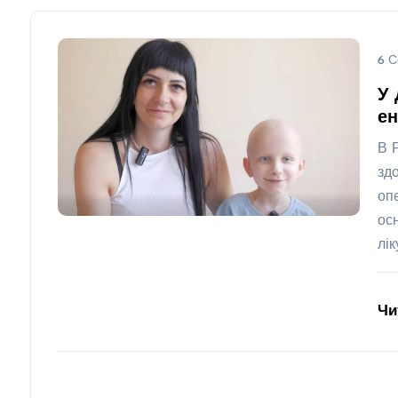
6 С
У 
ен
В 
зд
оп
ос
лі
Чи