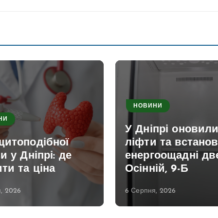
НОВИНИ
НИ
У Дніпрі оновил
щитоподібної
ліфти та встано
и у Дніпрі: де
енергоощадні две
ти та ціна
Осінній, 9-Б
, 2026
6 Серпня, 2026