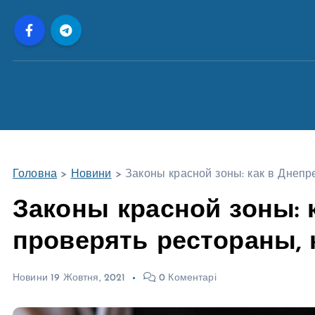
П
е
р
е
й
т
и
д
о
Головна
>
Новини
>
Законы красной зоны: как в Днепр
в
м
Законы красной зоны: 
і
проверять рестораны,
с
т
у
Новини
19 Жовтня, 2021
0 Коментарі