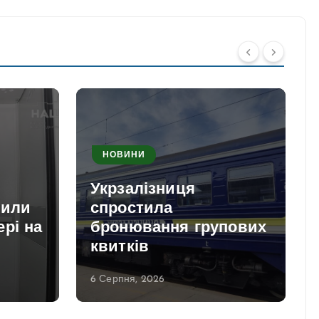
НОВИНИ
и
Укрзалізниця
вили
спростила
рі на
бронювання групових
квитків
6 Серпня, 2026