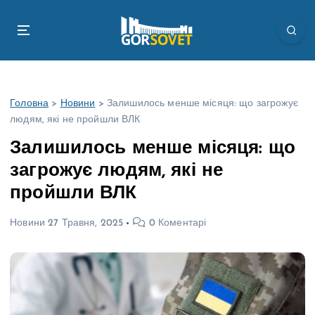
П
е
р
е
й
т
Головна
>
Новини
>
Залишилось менше місяця: що загрожує
и
людям, які не пройшли ВЛК
д
о
Залишилось менше місяця: що
в
загрожує людям, які не
м
і
пройшли ВЛК
с
т
Новини
27 Травня, 2025
0 Коментарі
у