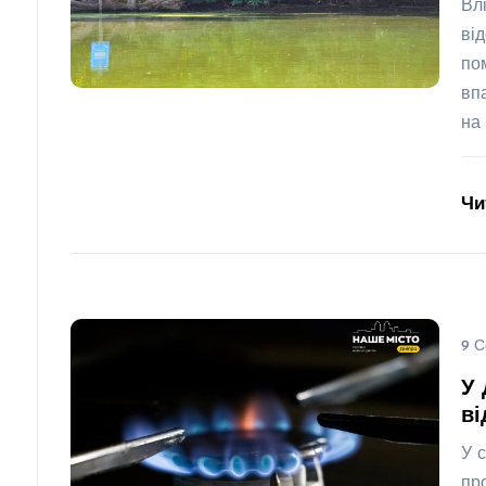
Вл
ві
по
вп
на
Чи
9 С
У 
ві
У 
пр