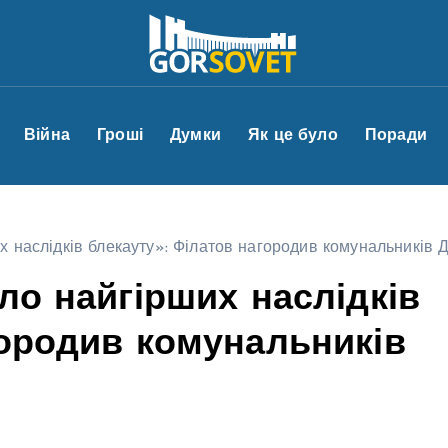
Війна
Гроші
Думки
Як це було
Поради
х наслідків блекауту»: Філатов нагородив комунальників 
ло найгірших наслідків
городив комунальників