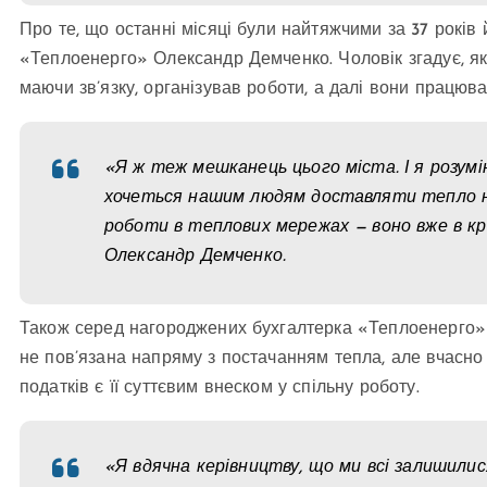
Про те, що останні місяці були найтяжчими за 37 років
«Теплоенерго» Олександр Демченко. Чоловік згадує, як 
маючи зв’язку, організував роботи, а далі вони працюв
«Я ж теж мешканець цього міста. І я розумію
хочеться нашим людям доставляти тепло не 
роботи в теплових мережах — воно вже в кров
Олександр Демченко.
Також серед нагороджених бухгалтерка «Теплоенерго» О
не пов’язана напряму з постачанням тепла, але вчасно
податків є її суттєвим внеском у спільну роботу.
«Я вдячна керівництву, що ми всі залишилис