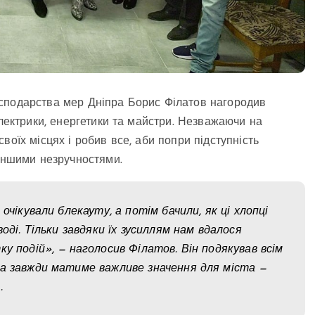
сподарства мер Дніпра Борис Філатов нагородив
електрики, енергетики та майстри. Незважаючи на
воїх місцях і робив все, аби попри підступність
меншими незручностями.
очікували блекауту, а потім бачили, як ці хлопці
оді. Тільки завдяки їх зусиллям нам вдалося
у подій», — наголосив Філатов. Він подякував всім
та завжди матиме важливе значення для міста —
.