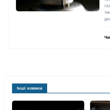
га
ти
де
Чи
Інші новини