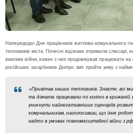
Напередодні Дня працівників житлово-комунального го
тепловиків міста. Почесні відзнаки отримали слюсарі, 
виклики війни, кожен з них продовжував працювати на с
російських загарбників Дніпро зміг пройти зиму з най
«Привітав наших тепловиків. Знаєте, всі ми 
та дівчата працювали по коліно в крижаній в
уникнути найнегативніших сценаріїв розвитк
комунальникам, наголосивши, що їхня робо
надто в умовах повномасштабної війни з рф