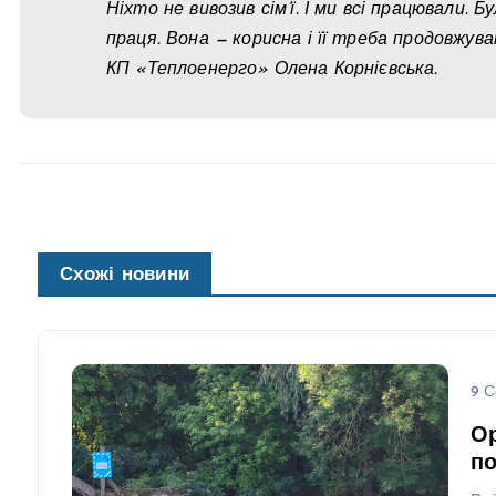
Ніхто не вивозив сім’ї. І ми всі працювали
праця. Вона — корисна і її треба продовжу
КП «Теплоенерго» Олена Корнієвська.
Схожі новини
9 С
Ор
по