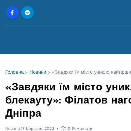
П
е
р
е
й
т
и
д
о
Головна
>
Новини
>
«Завдяки їм місто уникло найгірши
в
м
«Завдяки їм місто уник
і
блекауту»: Філатов на
с
т
Дніпра
у
Новини
17 Березня, 2023
0 Коментарі