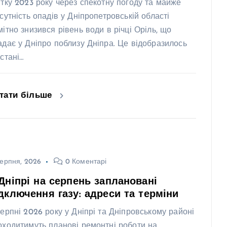
ітку 2023 року через спекотну погоду та майже
дсутність опадів у Дніпропетровській області
мітно знизився рівень води в річці Оріль, що
адає у Дніпро поблизу Дніпра. Це відобразилось
 стані…
тати більше
ерпня, 2026
0 Коментарі
Дніпрі на серпень заплановані
дключення газу: адреси та терміни
серпні 2026 року у Дніпрі та Дніпровському районі
оходитимуть планові ремонтні роботи на