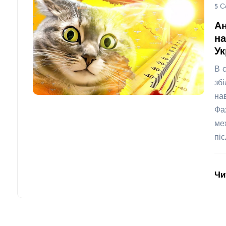
5 С
А
на
Ук
В 
зб
на
Фа
ме
пі
Чи