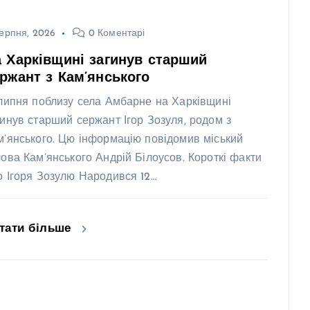
ерпня, 2026
0 Коментарі
 Харківщині загинув старший
ржант з Кам’янського
 липня поблизу села Амбарне на Харківщині
гинув старший сержант Ігор Зозуля, родом з
м’янського. Цю інформацію повідомив міський
лова Кам’янського Андрій Білоусов. Короткі факти
о Ігоря Зозулю Народився 12…
тати більше