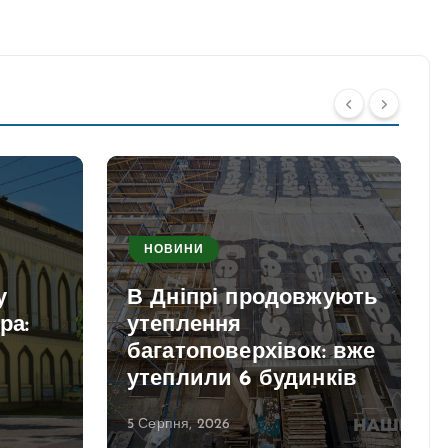
НОВИНИ
у
В Дніпрі продовжують
ра:
утеплення
багатоповерхівок: вже
утеплили 6 будинків
5 Серпня, 2026