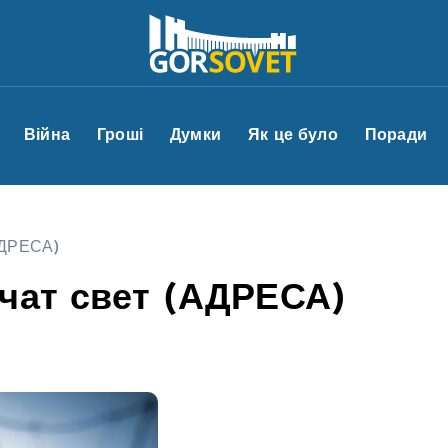
Війна
Гроші
Думки
Як це було
Поради
АДРЕСА)
чат свет (АДРЕСА)