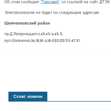
Об этом сообщает
“Горсовет”
со ссылкой на сайт ДТЭК 
Электроэнергии не будет по следующим адресам:
Шевченковский район
пр.Д.Яворницького,45,45-а,45-б,
вул.Шевченко,16,18,18-а,18-б20,22/33-47,51.
Схожі новини