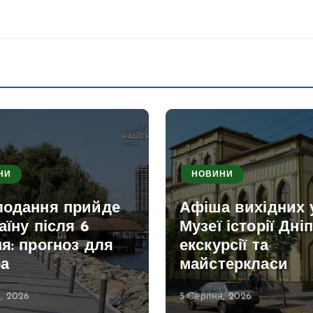
НИ
НОВИНИ
лодання прийде
Афіша вихідних 
аїну після 6
Музеї історії Дніп
я: прогноз для
екскурсії та
ра
майстеркласи
, 2026
5 Серпня, 2026