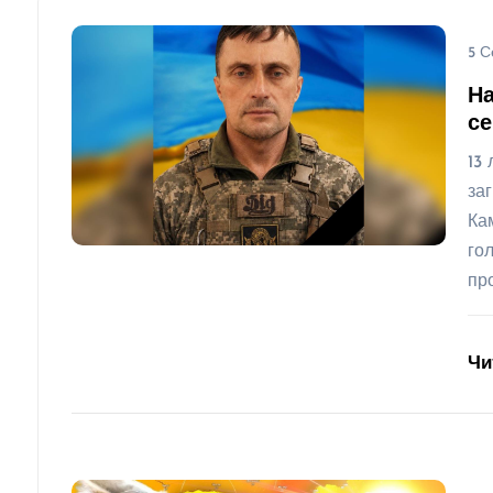
5 С
На
се
13
за
Ка
го
пр
Чи