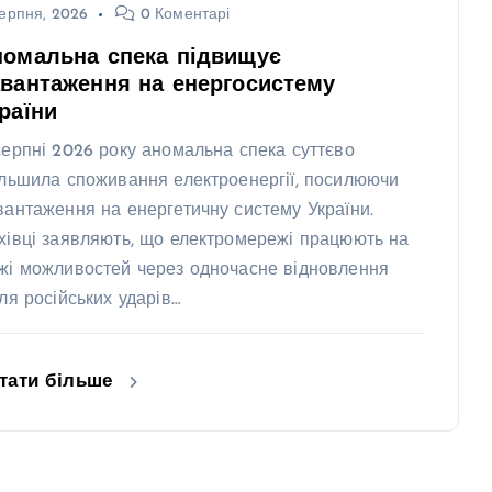
ерпня, 2026
0 Коментарі
номальна спека підвищує
вантаження на енергосистему
раїни
серпні 2026 року аномальна спека суттєво
ільшила споживання електроенергії, посилюючи
вантаження на енергетичну систему України.
хівці заявляють, що електромережі працюють на
жі можливостей через одночасне відновлення
сля російських ударів…
тати більше