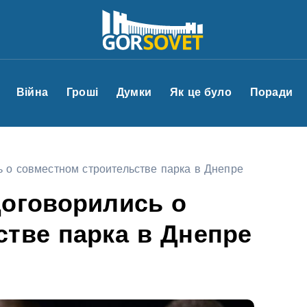
Війна
Гроші
Думки
Як це було
Поради
ь о совместном строительстве парка в Днепре
договорились о
тве парка в Днепре