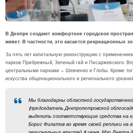
В Днепре создают комфортное городское простран
живет. В частности, это касается рекреационных зо
За пять лет капитальную реконструкцию с применение
парков Прибрежный, Зеленый гай и Писаржевского. Вп
центральными парками — Шевченко и Глобы. Кроме тог
искусства общенационального и регионального уровней
Мы благодарны областной государственной
(председатель Днепропетровской облгосадм
выделить соответствующие средства на ка
Борис Филатов во время своей реплики на 
региональных властей 8 июня. Мэр Днепра д