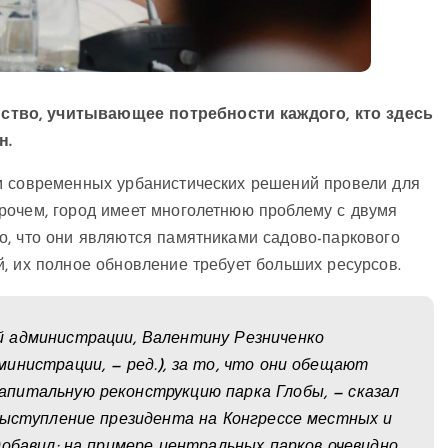
ство, учитывающее потребности каждого, кто здесь
н.
м современных урбанистических решений провели для
рочем, город имеет многолетнюю проблему с двумя
о, что они являются памятниками садово-паркового
, их полное обновление требует больших ресурсов.
 администрации, Валентину Резниченко
инистрации, — ред.), за то, что они обещают
питальную реконструкцию парка Глобы, — сказал
выступление президента на Конгрессе местных и
обавил: на примере центральных парков очевидно,