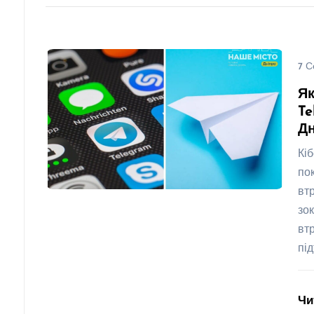
7 С
Як
Te
Дн
Кі
по
вт
зо
вт
пі
Чи