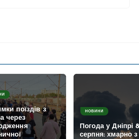
НИ
мки поїздів з
НОВИНИ
а через
одження
Погода у Дніпрі 
ничної
серпня: хмарно з