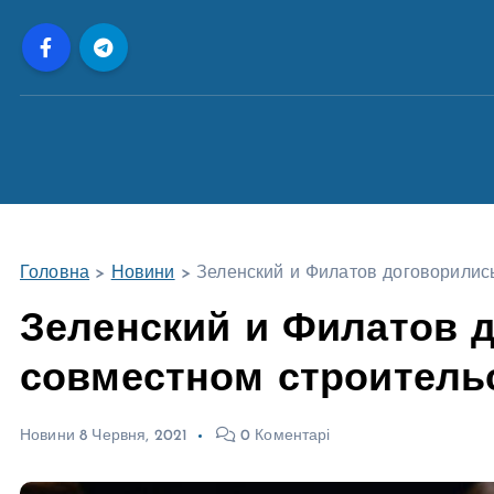
П
е
р
е
й
т
и
д
о
Головна
>
Новини
>
Зеленский и Филатов договорилис
в
м
Зеленский и Филатов 
і
совместном строительс
с
т
у
Новини
8 Червня, 2021
0 Коментарі