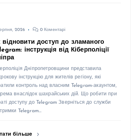
ерпня, 2026
0 Коментарі
 відновити доступ до зламаного
legram: інструкція від Кіберполіції
іпра
берполіція Дніпропетровщини представила
крокову інструкцію для жителів регіону, які
ратили контроль над власним Telegram-акаунтом,
крема внаслідок шахрайських дій. Що робити при
раті доступу до Telegram Зверніться до служби
дтримки Telegram…
тати більше