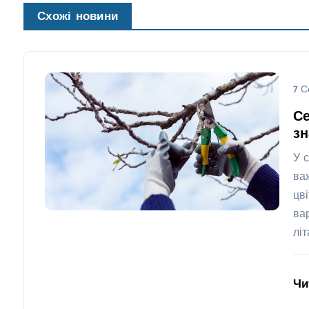
Схожі новини
7 С
Се
з
У 
ва
цв
ва
лі
Чи