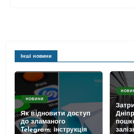
Інші новини
НОВИ
НОВИНИ
Затри
Як відновити доступ
Дніпр
до зламаного
пошк
Telegram: інструкція
заліз