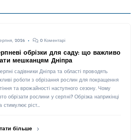
ерпня, 2026
0 Коментарі
рпневі обрізки для саду: що важливо
нати мешканцям Дніпра
серпні садівники Дніпра та області проводять
жливі роботи з обрізання рослин для покращення
ітіння та врожайності наступного сезону. Чому
рто обрізати рослини у серпні? Обрізка наприкінці
та стимулює ріст…
тати більше