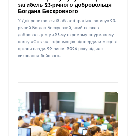
загибель 23-річного добровольця
Богдана Бескровного
У Дніпропетровській області трагічно загинув 23-
річний Богдан Бескровний, який воював
добровольцем у 425-му окремому штурмовому
полку «Скеля». Інформацію підтвердили місцеві
органи влади. 29 липня 2026 року під час
виконання бойового…