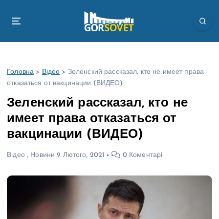
П
е
р
е
й
т
Головна
>
Відео
>
Зеленский рассказал, кто не имеет права
и
отказаться от вакцинации (ВИДЕО)
д
о
Зеленский рассказал, кто не
в
имеет права отказаться от
м
і
вакцинации (ВИДЕО)
с
т
Відео
,
Новини
9 Лютого, 2021
0 Коментарі
у