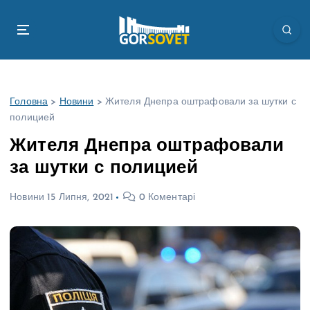
П
е
р
е
й
т
Головна
>
Новини
>
Жителя Днепра оштрафовали за шутки с
и
полицией
д
о
Жителя Днепра оштрафовали
в
за шутки с полицией
м
і
Новини
15 Липня, 2021
0 Коментарі
с
т
у