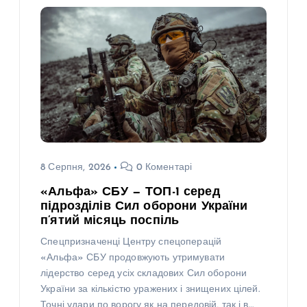
8 Серпня, 2026
0 Коментарі
«Альфа» СБУ — ТОП-1 серед
підрозділів Сил оборони України
п’ятий місяць поспіль
Спецпризначенці Центру спецоперацій
«Альфа» СБУ продовжують утримувати
лідерство серед усіх складових Сил оборони
України за кількістю уражених і знищених цілей.
Точні удари по ворогу як на передовій, так і в…