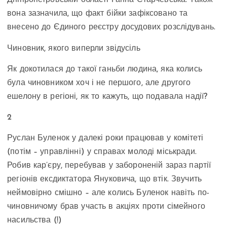
Дніпропетровській області Ганна Старчевська. Також
вона зазначила, що факт бійки зафіксовано та
внесено до Єдиного реєстру досудових розслідувань.
Чиновник, якого виперли звідусіль
Як докотилася до такої ганьби людина, яка колись
була чиновником хоч і не першого, але другого
ешелону в регіоні, як то кажуть, що подавала надії?
2
Руслан Буленок у далекі роки працював у комітеті
(потім – управлінні) у справах молоді міськради.
Робив кар’єру, перебував у забороненій зараз партії
регіонів ексдиктатора Януковича, що втік. Звучить
неймовірно смішно – але колись Буленок навіть по-
чиновничому брав участь в акціях проти сімейного
насильства (!)