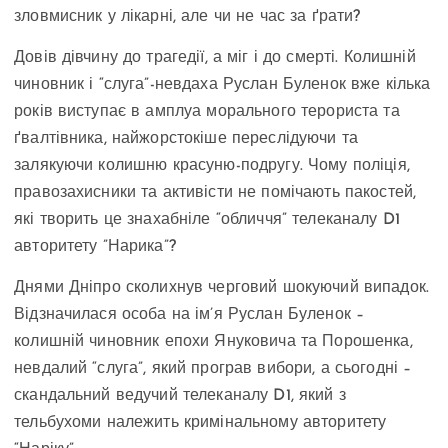
зловмисник у лікарні, але чи не час за ґрати?
Довів дівчину до трагедії, а міг і до смерті. Колишній
чиновник і “слуга”-невдаха Руслан Буленок вже кілька
років виступає в амплуа морального терориста та
ґвалтівника, найжорстокіше переслідуючи та
залякуючи колишню красуню-подругу. Чому поліція,
правозахисники та активісти не помічають пакостей,
які творить це знахабніле “обличчя” телеканалу D1
авторитету ”Нарика”?
Днями Дніпро сколихнув черговий шокуючий випадок.
Відзначилася особа на ім’я Руслан Буленок –
колишній чиновник епохи Януковича та Порошенка,
невдалий “слуга”, який програв вибори, а сьогодні –
скандальний ведучий телеканалу D1, який з
тельбухоми належить кримінальному авторитету