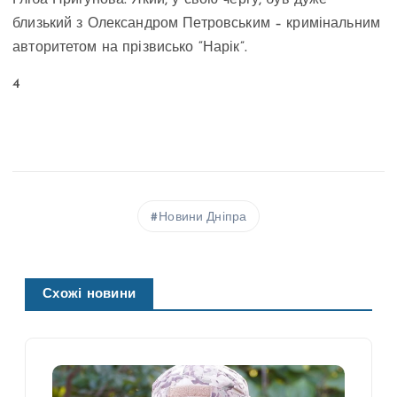
Гліба Пригунова. Який, у свою чергу, був дуже
близький з Олександром Петровським – кримінальним
авторитетом на прізвисько “Нарік”.
4
Новини Дніпра
Схожі новини