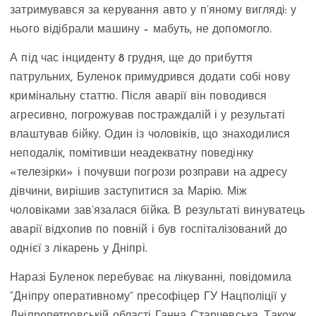
затримувався за керування авто у п’яному вигляді: у
нього відібрали машину – мабуть, не допомогло.
А під час інциденту 8 грудня, ще до прибуття
патрульних, Буленок примудрився додати собі нову
кримінальну статтю. Після аварії він поводився
агресивно, погрожував постраждалій і у результаті
влаштував бійку. Один із чоловіків, що знаходилися
неподалік, помітивши неадекватну поведінку
«телезірки» і почувши погрози розправи на адресу
дівчини, вирішив заступитися за Марію. Між
чоловіками зав’язалася бійка. В результаті винуватець
аварії відхопив по повній і був госпіталізований до
однієї з лікарень у Дніпрі.
Наразі Буленок перебуває на лікуванні, повідомила
“Дніпру оперативному” пресофіцер ГУ Нацполіції у