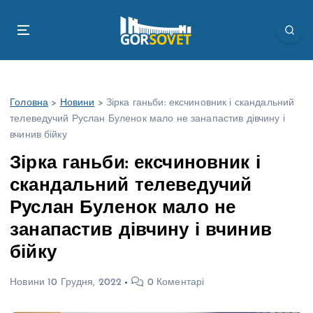
П
е
р
е
й
т
Головна
>
Новини
>
Зірка ганьби: ексчиновник і скандальний
и
телеведучий Руслан Буленок мало не занапастив дівчину і
д
вчинив бійку
о
в
Зірка ганьби: ексчиновник і
м
скандальний телеведучий
і
с
Руслан Буленок мало не
т
занапастив дівчину і вчинив
у
бійку
Новини
10 Грудня, 2022
0 Коментарі