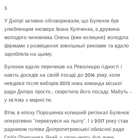
3
У Дніпрі активно обговорювали, що Буленок був
улюбленцем ексмера Івана Куліченка, а дружина
молодого чиновника Олена (вже колишня) володіла
фірмами з розміщення зовнішньої реклами та вдало
заробляла на цьому.
Буленок вдало перечекав на Революцію гідності і
навіть досидів на своїй посаді до 2016 року, коли
невдовзі після виборів-2015 нова команда міської
ради Дніпра просто… скоротила його посаду. Мабуть –
у зв’язку з марністю.
Втім, в епоху Порошенка колишній регіонал Буленок
оперативно “перевзувся на льоту”. І з 2017 року став
радником голови Дніпропетровської обласної ради