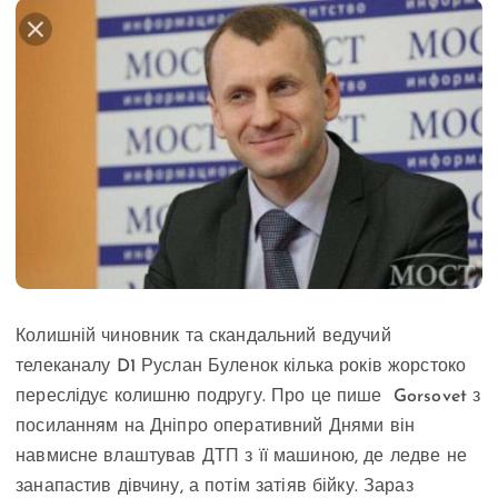
Колишній чиновник та скандальний ведучий
телеканалу D1 Руслан Буленок кілька років жорстоко
переслідує колишню подругу. Про це пише Gorsovet з
посиланням на Дніпро оперативний Днями він
навмисне влаштував ДТП з її машиною, де ледве не
занапастив дівчину, а потім затіяв бійку. Зараз