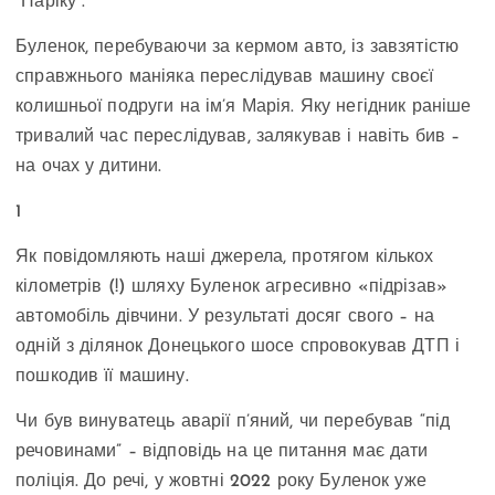
“Наріку”.
Буленок, перебуваючи за кермом авто, із завзятістю
справжнього маніяка переслідував машину своєї
колишньої подруги на ім’я Марія. Яку негідник раніше
тривалий час переслідував, залякував і навіть бив –
на очах у дитини.
1
Як повідомляють наші джерела, протягом кількох
кілометрів (!) шляху Буленок агресивно «підрізав»
автомобіль дівчини. У результаті досяг свого – на
одній з ділянок Донецького шосе спровокував ДТП і
пошкодив її машину.
Чи був винуватець аварії п’яний, чи перебував “під
речовинами” – відповідь на це питання має дати
поліція. До речі, у жовтні 2022 року Буленок уже