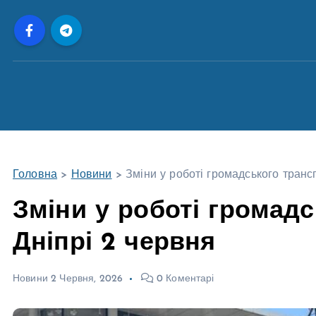
П
е
р
е
й
т
и
д
о
Головна
>
Новини
>
Зміни у роботі громадського транс
в
м
Зміни у роботі громад
і
Дніпрі 2 червня
с
т
у
Новини
2 Червня, 2026
0 Коментарі