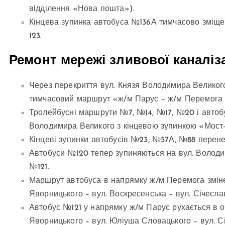
відділення «Нова пошта»).
Кінцева зупинка автобуса №136А тимчасово зміщен
123.
Ремонт мережі зливової каналіза
Через перекриття вул. Князя Володимира Великог
тимчасовий маршрут «ж/м Парус – ж/м Перемога (
Тролейбусні маршрути №7, №14, №17, №20 і автоб
Володимира Великого з кінцевою зупинкою «Мост-
Кінцеві зупинки автобусів №23, №57А, №88 перене
Автобуси №120 тепер зупиняються на вул. Володи
№121.
Маршрут автобуса в напрямку ж/м Перемога змін
Яворницького – вул. Воскресенська – вул. Січесл
Автобус №121 у напрямку ж/м Парус рухається в о
Яворницького – вул. Юліуша Словацького – вул. С