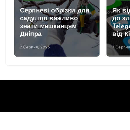
Серпневі обрізки для
Як в
саду: що важливо
до з
знати мешканцям
Teleg
Дніпра
від К
7 Серпня, 2026
7 Серпня
Copyright © 2026 Gorsovet