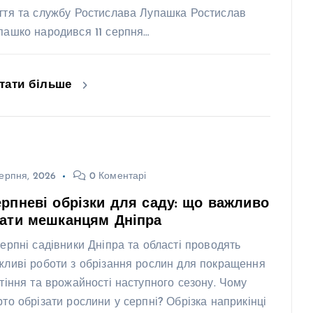
ття та службу Ростислава Лупашка Ростислав
пашко народився 11 серпня…
тати більше
ерпня, 2026
0 Коментарі
рпневі обрізки для саду: що важливо
нати мешканцям Дніпра
серпні садівники Дніпра та області проводять
жливі роботи з обрізання рослин для покращення
ітіння та врожайності наступного сезону. Чому
рто обрізати рослини у серпні? Обрізка наприкінці