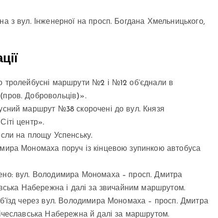
а з вул. Інженерної на просп. Богдана Хмельницького,
ції
о тролейбусні маршрути №2 і №12 об’єднали в
пров. Добровольців)».
усний маршрут №38 скорочені до вул. Князя
Сіті центр».
сли на площу Успенську.
мира Мономаха поруч із кінцевою зупинкою автобуса
ено: вул. Володимира Мономаха – просп. Дмитра
авська Набережна і далі за звичайним маршрутом.
б’їзд через вул. Володимира Мономаха – просп. Дмитра
ічеславська Набережна й далі за маршрутом.