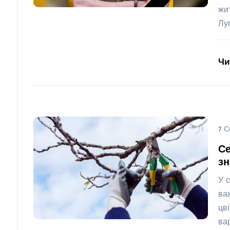
жи
Лу
Чи
7 С
Се
з
У 
ва
цв
ва