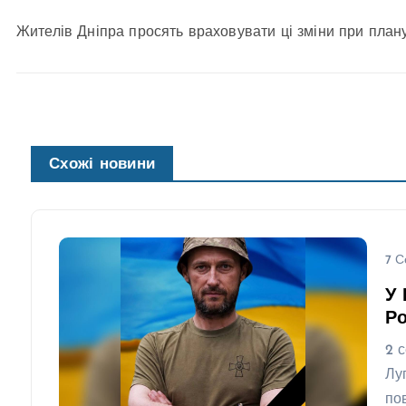
Жителів Дніпра просять враховувати ці зміни при план
Схожі новини
7 С
У 
Ро
2 
Лу
по