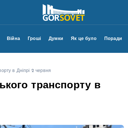
Війна
Гроші
Думки
Як це було
Поради
порту в Дніпрі 2 червня
ського транспорту в