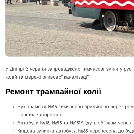
У Дніпрі 2 червня запроваджено тимчасові зміни у рус
колій та мережі зливової каналізації.
Ремонт трамвайної колії
Рух трамвая №16 тимчасово припинено через ремо
Чорних Запорожців.
Автобуси №18, №55 та №151А їдуть об’їздом через в
Кінцева зупинка автобуса №85 перенесена до буді