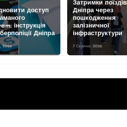
Затримки поїздів
ідновити доступ
Дніпра через
ламаного
пошкодження
ram: інструкція
залізничної
іберполіції Дніпра
інфраструктури
, 2026
7 Серпня, 2026