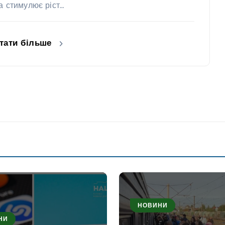
та стимулює ріст…
тати більше
НОВИНИ
НИ