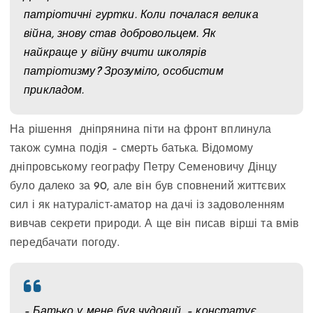
патріотичні гуртки. Коли почалася велика
війна, знову став добровольцем. Як
найкраще у війну вчити школярів
патріотизму? Зрозуміло, особистим
прикладом.
На рішення дніпрянина піти на фронт вплинула
також сумна подія – смерть батька. Відомому
дніпровському географу Петру Семеновичу Дінцу
було далеко за 90, але він був сповнений життєвих
сил і як натураліст-аматор на дачі із задоволенням
вивчав секрети природи. А ще він писав вірші та вмів
передбачати погоду.
– Батько у мене був чудовий, – констатує