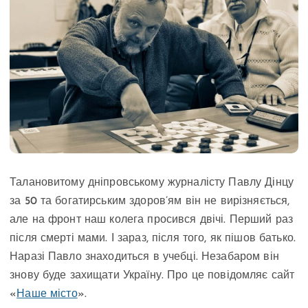
Талановитому дніпровському журналісту Павлу Дінцу
за 50 та богатирським здоров’ям він не вирізняється,
але на фронт наш колега просився двічі. Перший раз
після смерті мами. І зараз, після того, як пішов батько.
Наразі Павло знаходиться в учебці. Незабаром він
знову буде захищати Україну. Про це повідомляє сайт
«
Наше місто
».