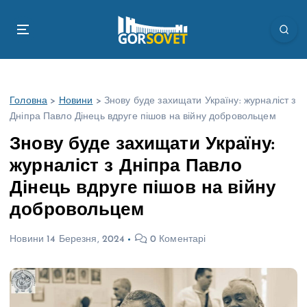
П
е
р
е
й
т
Головна
>
Новини
>
Знову буде захищати Україну: журналіст з
и
Дніпра Павло Дінець вдруге пішов на війну добровольцем
д
о
Знову буде захищати Україну:
в
журналіст з Дніпра Павло
м
і
Дінець вдруге пішов на війну
с
добровольцем
т
у
Новини
14 Березня, 2024
0 Коментарі