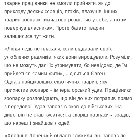
тварин працівники не змогли прийняти, як до
прикладу деяких ссавців, птахів, плазунів. Інших
тварин зоопарк тимчасово розмістив у себе, а потім
повернув власникам. Проте багато тварин
залишилися тут жити.
«Люди ледь не плакали, коли віддавали своїх
улюблених равликів, яких вони вирощували. Розуміли,
що не можуть далі їх утримувати, бо невідомо, де їм
прийдеться самим жити», – ділиться Євген.
Одна з найцікавіших екзотичних тварин, яку
прихистив зоопарк – імператорський удав. Працівники
зоопарку розповідають, що він до них потрапив прямо
з передової. Удав заповз в окоп до військових. На
диво, він не став кусатися, а скоріш навпаки – зрадів,
що нарешті знайшов людей.
«Хлопці в Донецькій області служили, він заповз до