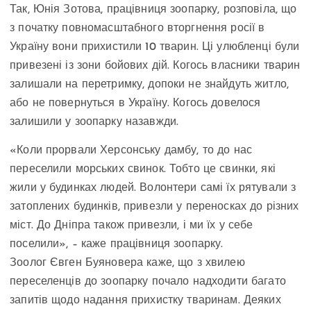
Так, Юнія Зотова, працівниця зоопарку, розповіла, що
з початку повномасштабного вторгнення росії в
Україну вони прихистили 10 тварин. Ці улюбленці були
привезені із зони бойових дій. Когось власники тварин
залишали на перетримку, допоки не знайдуть житло,
або не повернуться в Україну. Когось довелося
залишили у зоопарку назавжди.
«Коли прорвали Херсонську дамбу, то до нас
переселили морських свинок. Тобто це свинки, які
жили у будинках людей. Волонтери самі їх рятували з
затоплених будинків, привезли у переносках до різних
міст. До Дніпра також привезли, і ми їх у себе
поселили», – каже працівниця зоопарку.
Зоолог Євген Буяновера каже, що з хвилею
переселенців до зоопарку почало надходити багато
запитів щодо надання прихистку тваринам. Деяких