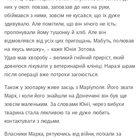
них у окоп: повзав, заповзав до них на руки,
обіймався з ними, зовсім не кусався, що їх дуже
здивувало. Але помітили, що він нічого не їсть:
пропонували йому тушонку й хліб. Але він
відмовлявся від усіх цих пригощань. Мабуть, полював
на якусь мишку», – каже Юнія Зотова.
Удав мав хворобу – великий гнійний приріст, який
довелося лікувати у ветеринарній клініці. Наразі шрам
після операції вже потрохи загоюється.
Також у зоопарку живе заєць з Маріуполя. Його звати
Марк, і коли його знайшли на Донеччині він був ще
зовсім маленьким. За словами Юнії, через вибухи
тварина стала лякливою та не дуже любить
контактувати з людьми.
Власники Марка, рятуючись від війни, поїхали за