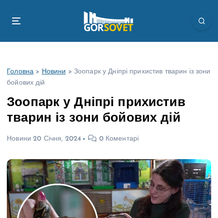
П
е
р
е
й
т
Головна
>
Новини
>
Зоопарк у Дніпрі прихистив тварин із зони
и
бойових дій
д
о
Зоопарк у Дніпрі прихистив
в
тварин із зони бойових дій
м
і
Новини
20 Січня, 2024
0 Коментарі
с
т
у