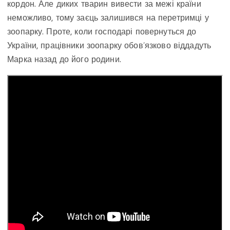
кордон. Але диких тварин вивести за межі країни
неможливо, тому заєць залишився на перетримці у
зоопарку. Проте, коли господарі повернуться до
України, працівники зоопарку обов’язково віддадуть
Марка назад до його родини.