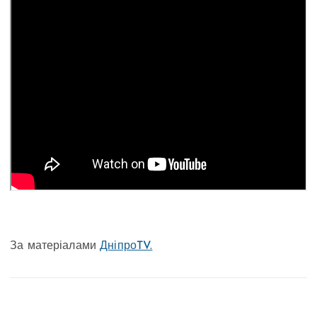
За матеріалами
ДніпроTV.