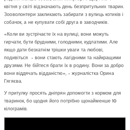
квітня у світі відзначають день безпритульних тварин.
Зооволонтери закликають забирати з вулиць котиків і
собачок, а не купувати собі друга в заводчиків.
«Коли ви зустрічаєте їх на вулиці, вони можуть
гирчати, бути брудними, голодними, кудлатими. Але
якщо дати безхатнім трішки уваги та любові,
подивіться – вони стають лагідними та найкращими
друзями. Не бійтеся брати їх в родину. Вони за добро
вони віддячать відданістю», – журналістка Орина
Гягяєва.
У притулку просять дніпрян допомогти з кормом для
тваринок, бо щодня його потрібно щонайменше 10
кілограмів.