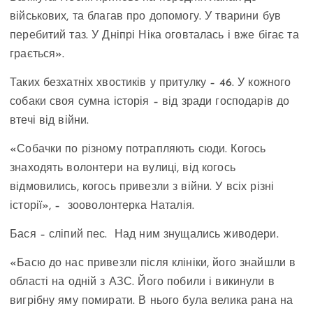
військових, та благав про допомогу. У тварини був
перебитий таз. У Дніпрі Ніка оговталась і вже бігає та
грається».
Таких безхатніх хвостиків у притулку – 46. У кожного
собаки своя сумна історія – від зради господарів до
втечі від війни.
«Собачки по різному потрапляють сюди. Когось
знаходять волонтери на вулиці, від когось
відмовились, когось привезли з війни. У всіх різні
історії», – зооволонтерка Наталія.
Бася – сліпий пес. Над ним знущались живодери.
«Басю до нас привезли після клініки, його знайшли в
області на одній з АЗС. Його побили і викинули в
вигрібну яму помирати. В нього була велика рана на