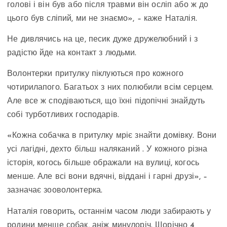
голові і він був або після травми він осліп або ж до
цього був сліпий, ми не знаємо», – каже Наталія.
Не дивлячись на це, песик дуже дружелюбний і з
радістю йде на контакт з людьми.
Волонтерки притулку піклуються про кожного
чотирилапого. Багатьох з них полюбили всім серцем.
Але все ж сподіваються, що їхні підопічні знайдуть
собі турботливих господарів.
«Кожна собачка в притулку мріє знайти домівку. Вони
усі лагідні, дехто більш наляканий . У кожного різна
історія, когось більше ображали на вулиці, когось
менше. Але всі вони вдячні, віддані і гарні друзі», –
зазначає зооволонтерка.
Наталія говорить, останнім часом люди забирають у
родини менше собак, аніж минулоріч. Щорічно 4