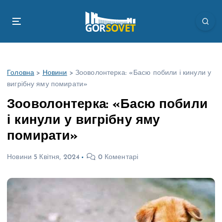
П
е
р
е
й
т
Головна
>
Новини
>
Зооволонтерка: «Басю побили і кинули у
и
вигрібну яму помирати»
д
о
Зооволонтерка: «Басю побили
в
і кинули у вигрібну яму
м
і
помирати»
с
т
Новини
5 Квітня, 2024
0 Коментарі
у