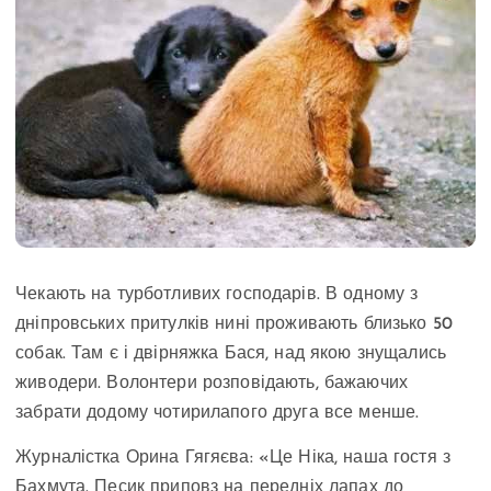
Чекають на турботливих господарів. В одному з
дніпровських притулків нині проживають близько 50
собак. Там є і двірняжка Бася, над якою знущались
живодери. Волонтери розповідають, бажаючих
забрати додому чотирилапого друга все менше.
Журналістка Орина Гягяєва: «Це Ніка, наша гостя з
Бахмута. Песик приповз на передніх лапах до