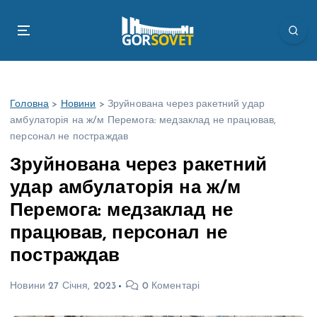
П
е
р
е
й
т
Головна
>
Новини
>
Зруйнована через ракетний удар
и
амбулаторія на ж/м Перемога: медзаклад не працював,
д
персонал не постраждав
о
в
Зруйнована через ракетний
м
удар амбулаторія на ж/м
і
с
Перемога: медзаклад не
т
працював, персонал не
у
постраждав
Новини
27 Січня, 2023
0 Коментарі