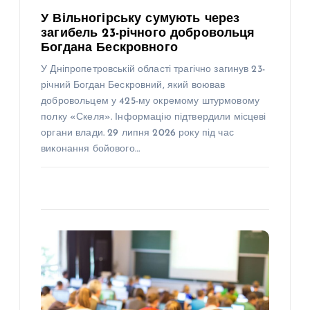
У Вільногірську сумують через
загибель 23-річного добровольця
Богдана Бескровного
У Дніпропетровській області трагічно загинув 23-
річний Богдан Бескровний, який воював
добровольцем у 425-му окремому штурмовому
полку «Скеля». Інформацію підтвердили місцеві
органи влади. 29 липня 2026 року під час
виконання бойового…