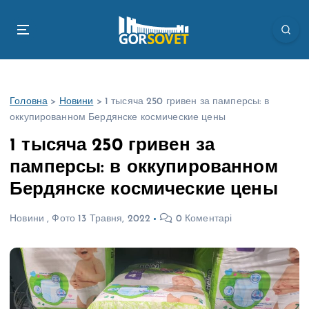
П
е
р
е
й
т
Головна
>
Новини
>
1 тысяча 250 гривен за памперсы: в
и
оккупированном Бердянске космические цены
д
о
1 тысяча 250 гривен за
в
памперсы: в оккупированном
м
і
Бердянске космические цены
с
т
Новини
,
Фото
13 Травня, 2022
0 Коментарі
у