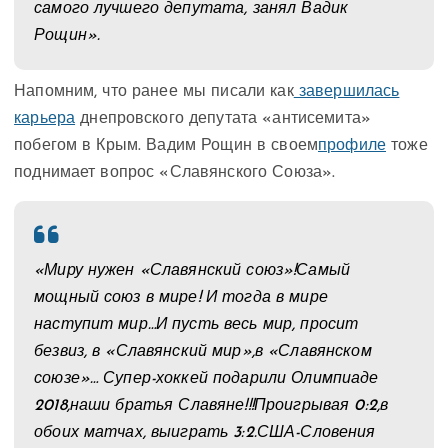
самого лучшего депутата, занял Вадик
Рощин».
Напомним, что ранее мы писали как
завершилась
карьера
днепровского депутата «антисемита»
побегом в Крым. Вадим Рощин в своем
профиле
тоже
поднимает вопрос «Славянского Союза».
«Миру нужен «Славянский союз»!Самый
мощный союз в мире! И тогда в мире
наступит мир…И пусть весь мир, просит
безвиз, в «Славянский мир»,в «Славянском
союзе»… Супер-хоккей подарили Олимпиаде
2018,наши братья Славяне!!!Проигрывая 0:2,в
обоих матчах, выиграть 3:2.США-Словения