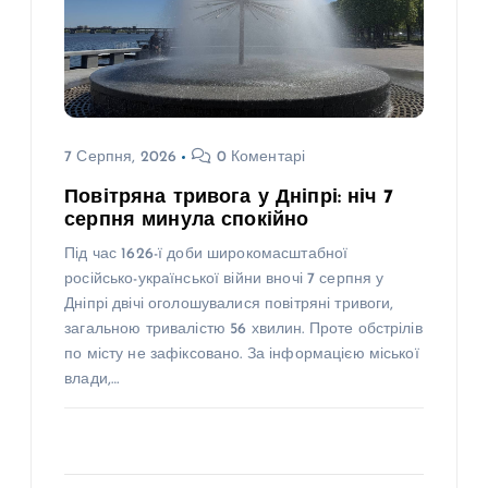
7 Серпня, 2026
0 Коментарі
Повітряна тривога у Дніпрі: ніч 7
серпня минула спокійно
Під час 1626-ї доби широкомасштабної
російсько-української війни вночі 7 серпня у
Дніпрі двічі оголошувалися повітряні тривоги,
загальною тривалістю 56 хвилин. Проте обстрілів
по місту не зафіксовано. За інформацією міської
влади,…