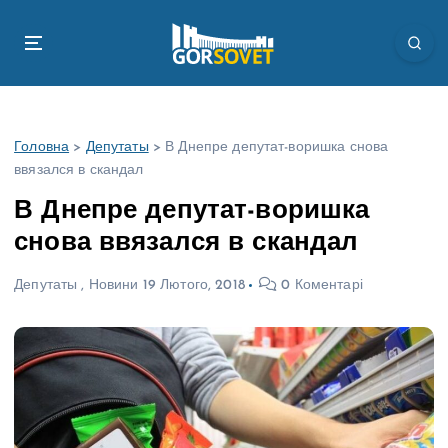
П
е
р
е
й
т
Головна
>
Депутаты
>
В Днепре депутат-воришка снова
и
ввязался в скандал
д
о
В Днепре депутат-воришка
в
снова ввязался в скандал
м
і
Депутаты
,
Новини
19 Лютого, 2018
0 Коментарі
с
т
у