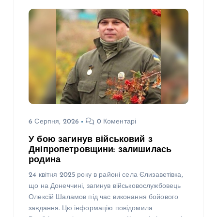
6 Серпня, 2026
0 Коментарі
У бою загинув військовий з
Дніпропетровщини: залишилась
родина
24 квітня 2025 року в районі села Єлизаветівка,
що на Донеччині, загинув військовослужбовець
Олексій Шаламов під час виконання бойового
завдання. Цю інформацію повідомила