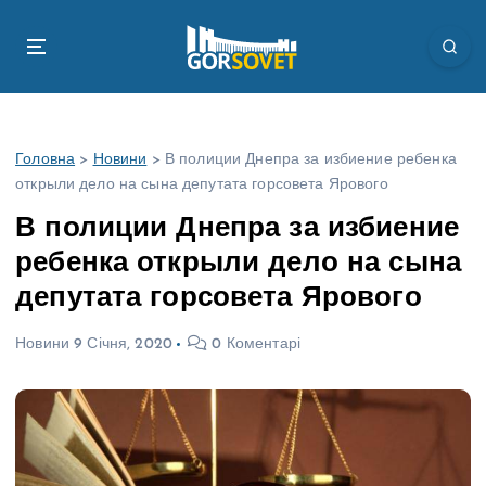
П
е
р
е
й
т
Головна
>
Новини
>
В полиции Днепра за избиение ребенка
и
открыли дело на сына депутата горсовета Ярового
д
о
В полиции Днепра за избиение
в
ребенка открыли дело на сына
м
і
депутата горсовета Ярового
с
т
Новини
9 Січня, 2020
0 Коментарі
у