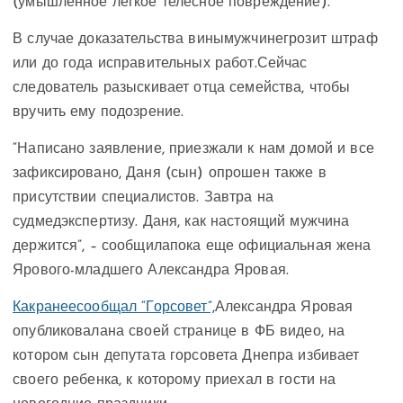
(умышленное легкое телесное повреждение).
В случае доказательства винымужчинегрозит штраф
или до года исправительных работ.
Сейчас
следователь разыскивает отца семейства, чтобы
вручить ему подозрение.
“Написано заявление, приезжали к нам домой и все
зафиксировано, Даня (сын) опрошен также в
присутствии специалистов. Завтра на
судмедэкспертизу. Даня, как настоящий мужчина
держится”, – сообщилапока еще официальная жена
Ярового-младшего Александра Яровая.
Какранеесообщал “Горсовет”,
Александра Яровая
опубликовалана своей странице в ФБ видео, на
котором сын депутата горсовета Днепра избивает
своего ребенка, к которому приехал в гости на