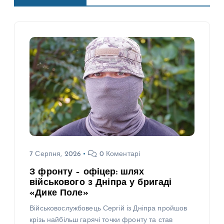
7 Серпня, 2026
0 Коментарі
З фронту – офіцер: шлях
військового з Дніпра у бригаді
«Дике Поле»
Військовослужбовець Сергій із Дніпра пройшов
крізь найбільш гарячі точки фронту та став