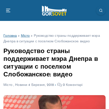
П
е
р
е
й
т
Головна
>
Місто
>
Руководство страны поддерживает мэра
и
Днепра в ситуации с поселком Слобожанское: видео
д
о
Руководство страны
в
поддерживает мэра Днепра в
м
і
ситуации с поселком
с
Слобожанское: видео
т
у
Місто
,
Новини
4 Березня, 2018
0 Коментарі