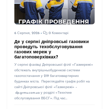
6 Серпня, 2026
0 Коментарі
Де у серпні дніпровські газовики
проведуть техобслуговування
газових мереж у
багатоповерхівках?
У серпні фахівці Дніпровської філії «Газмережі»
обстежать внутрішньобудинкові системи
газопостачання у 219 багатоквартирних
будинках міста. Переглядайте графік робіт на
сайті Дніпровської філії «Газмережі» –
dp.grmu.com.ua у розділі «Технічне
обслуговування ВБСГ». Під час…