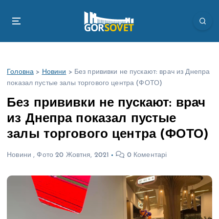
П
е
р
е
й
т
Головна
>
Новини
>
Без прививки не пускают: врач из Днепра
и
показал пустые залы торгового центра (ФОТО)
д
о
Без прививки не пускают: врач
в
из Днепра показал пустые
м
і
залы торгового центра (ФОТО)
с
т
Новини
,
Фото
20 Жовтня, 2021
0 Коментарі
у