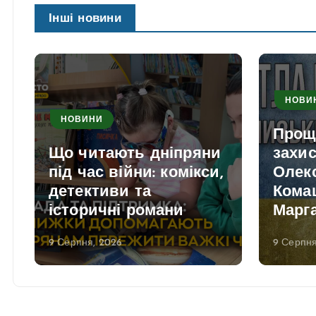
Інші новини
НОВИ
НОВИНИ
Прощ
Що читають дніпряни
захи
під час війни: комікси,
Олек
детективи та
Кома
історичні романи
Марга
9 Серпня, 2026
9 Серпня