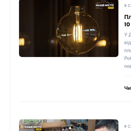
9 С
Пл
10
У 
ві
пл
Ро
по
Чи
9 С