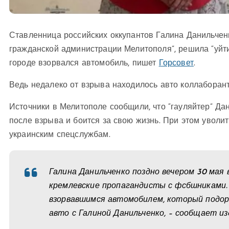
Ставленница российских оккупантов Галина Данильченк
гражданской администрации Мелитополя”, решила “уйти 
городе взорвался автомобиль, пишет
Горсовет
.
Ведь недалеко от взрыва находилось авто коллаборант
Источники в Мелитополе сообщили, что “гауляйтер” Дан
после взрыва и боится за свою жизнь. При этом уволит
украинским спецслужбам.
Галина Данильченко поздно вечером 30 мая 
кремлевские пропагандисты с фсбшниками. 
взорвавшимся автомобилем, который подор
авто с Галиной Данильченко, – сообщает из