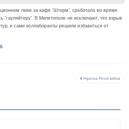
ационном люке за кафе “Шторм”, сработала во время
 “гауляйтеру”. В Мелитополе не исключают, что взрыв
ктур, и сами коллаборанты решили избавиться от
ыв
.
Україна Росія війна