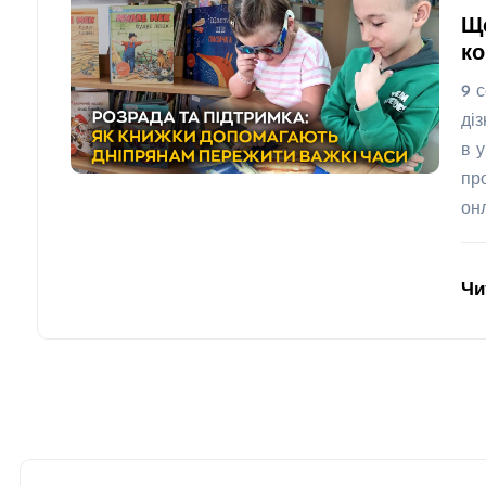
Що
ко
9 
ді
в 
пр
он
Чи