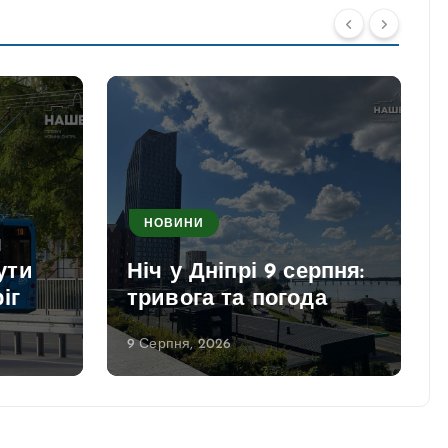
НОВИНИ
я
ути
Ніч у Дніпрі 9 серпня:
іг
тривога та погода
9 Серпня, 2026