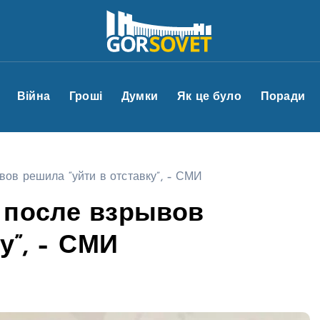
Війна
Гроші
Думки
Як це було
Поради
ов решила “уйти в отставку”, – СМИ
 после взрывов
у”, – СМИ