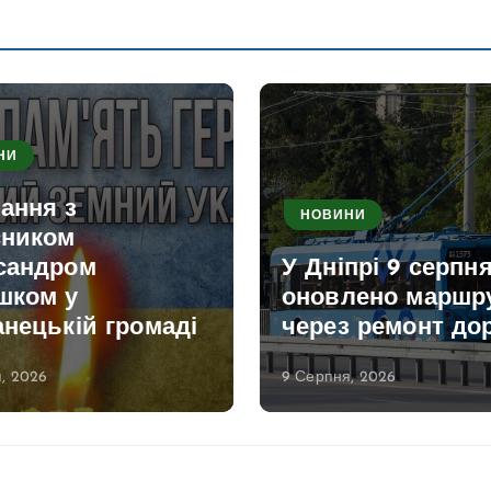
НИ
ання з
НОВИНИ
сником
сандром
У Дніпрі 9 серпн
шком у
оновлено маршр
нецькій громаді
через ремонт дор
, 2026
9 Серпня, 2026