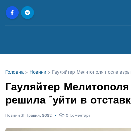
П
е
р
е
й
т
и
д
о
Головна
>
Новини
>
Гауляйтер Мелитополя после взрыв
в
м
Гауляйтер Мелитополя
і
решила “уйти в отставк
с
т
у
Новини
31 Травня, 2022
0 Коментарі