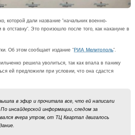
о, которой дали название “начальник военно-
в отставку”. Это произошло после того, как накануне в
ки. Об этом сообщает издание “
РИА Мелитополь
“.
ильченко решила уволиться, так как впала в панику
ься ей предложили при условии, что она сдастся
вышла в эфир и прочитала все, что ей написали
По инсайдерской информации, следом за
вался вчера утром, от ТЦ Квартал двигалось
дание.