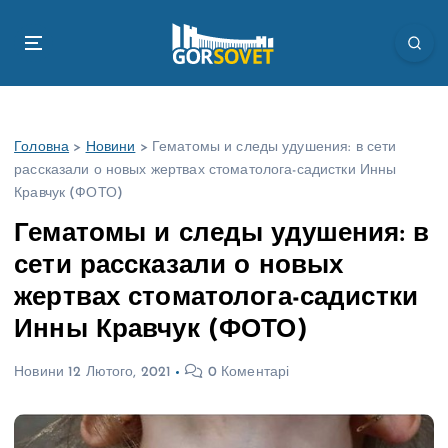
П
е
р
е
й
т
Головна
>
Новини
>
Гематомы и следы удушения: в сети
и
рассказали о новых жертвах стоматолога-садистки Инны
д
Кравчук (ФОТО)
о
в
Гематомы и следы удушения: в
м
сети рассказали о новых
і
с
жертвах стоматолога-садистки
т
Инны Кравчук (ФОТО)
у
Новини
12 Лютого, 2021
0 Коментарі