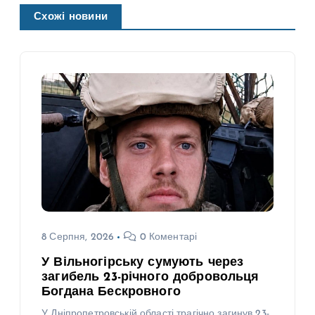
Схожі новини
8 Серпня, 2026
0 Коментарі
У Вільногірську сумують через
загибель 23-річного добровольця
Богдана Бескровного
У Дніпропетровській області трагічно загинув 23-