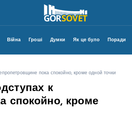
Війна
Гроші
Думки
Як це було
Поради
епропетровщине пока спокойно, кроме одной точки
одступах к
а спокойно, кроме