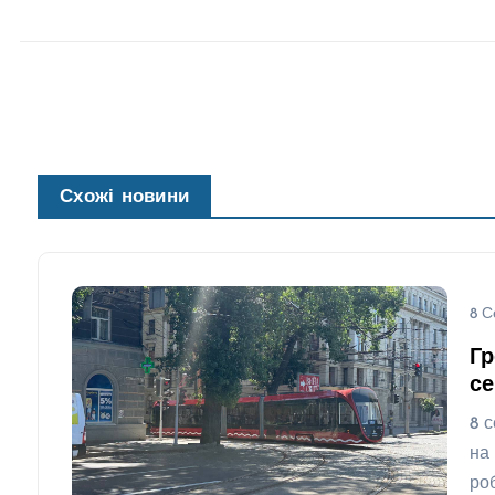
Схожі новини
8 С
Гр
се
8 
на
ро