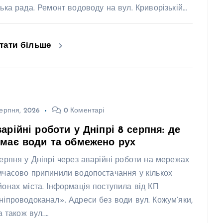
ська рада. Ремонт водоводу на вул. Криворізькій…
тати більше
ерпня, 2026
0 Коментарі
арійні роботи у Дніпрі 8 серпня: де
має води та обмежено рух
серпня у Дніпрі через аварійні роботи на мережах
мчасово припинили водопостачання у кількох
йонах міста. Інформація поступила від КП
ніпроводоканал». Адреси без води вул. Кожум’яки,
 а також вул.…