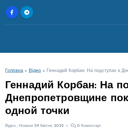
П
е
р
е
й
т
и
д
о
Головна
>
Відео
>
Геннадий Корбан: На подступах к Дн
в
м
Геннадий Корбан: На п
і
Днепропетровщине пок
с
т
одной точки
у
Відео
,
Новини
29 Квітня, 2022
0 Коментарі