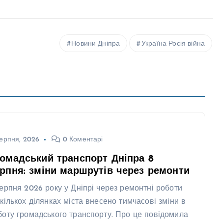
Новини Дніпра
Україна Росія війна
ерпня, 2026
0 Коментарі
омадський транспорт Дніпра 8
рпня: зміни маршрутів через ремонти
серпня 2026 року у Дніпрі через ремонтні роботи
 кількох ділянках міста внесено тимчасові зміни в
боту громадського транспорту. Про це повідомила