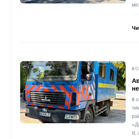
мі
Чи
8 С
Ав
не
8 
ти
ра
«Д
11,