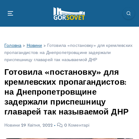
П
е
р
е
й
т
Головна
>
Новини
>
Готовила «постановку» для кремлевских
и
пропагандистов: на Днепропетровщине задержали
д
приспешницу главарей так называемой ДНР
о
в
Готовила «постановку» для
м
кремлевских пропагандистов:
і
с
на Днепропетровщине
т
задержали приспешницу
у
главарей так называемой ДНР
Новини
29 Квітня, 2022
0 Коментарі