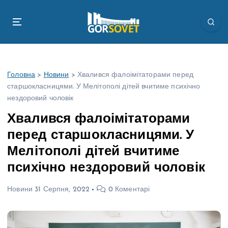
П
е
р
е
й
т
Головна
>
Новини
>
Хвалився фалоімітаторами перед
и
старшокласницями. У Мелітополі дітей вчитиме психічно
д
нездоровий чоловік
о
в
Хвалився фалоімітаторами
м
перед старшокласницями. У
і
с
Мелітополі дітей вчитиме
т
психічно нездоровий чоловік
у
Новини
31 Серпня, 2022
0 Коментарі