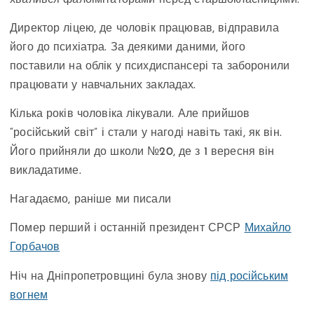
хвалився фалоімітаторами перед старшокласницями.
Директор ліцею, де чоловік працював, відправила
його до психіатра. За деякими даними, його
поставили на облік у психдиспансері та заборонили
працювати у навчальних закладах.
Кілька років чоловіка лікували. Але прийшов
“російський світ” і стали у нагоді навіть такі, як він.
Його прийняли до школи №20, де з 1 вересня він
викладатиме.
Нагадаємо, раніше ми писали
Помер перший і останній президент СРСР
Михайло
Горбачов
Ніч на Дніпропетровщині була знову
під російським
вогнем