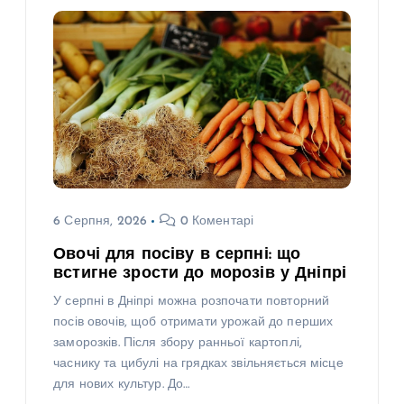
6 Серпня, 2026
0 Коментарі
Овочі для посіву в серпні: що
встигне зрости до морозів у Дніпрі
У серпні в Дніпрі можна розпочати повторний
посів овочів, щоб отримати урожай до перших
заморозків. Після збору ранньої картоплі,
часнику та цибулі на грядках звільняється місце
для нових культур. До…