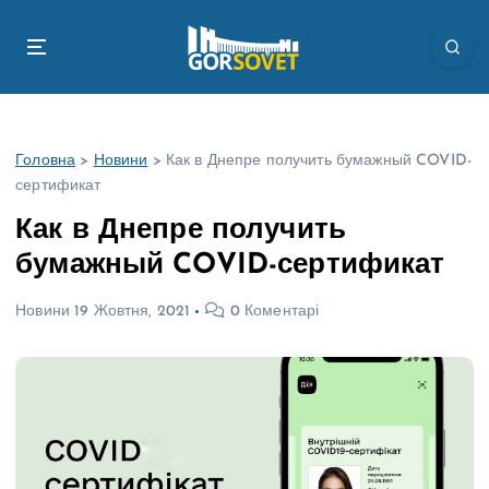
П
е
р
е
й
т
Головна
>
Новини
>
Как в Днепре получить бумажный COVID-
и
сертификат
д
о
Как в Днепре получить
в
бумажный COVID-сертификат
м
і
Новини
19 Жовтня, 2021
0 Коментарі
с
т
у