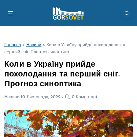
П
е
р
е
й
т
Головна
>
Новини
>
Коли в Україну прийде похолодання та
и
перший сніг. Прогноз синоптика
д
о
Коли в Україну прийде
в
похолодання та перший сніг.
м
і
Прогноз синоптика
с
т
Новини
10 Листопада, 2022
0 Коментарі
у