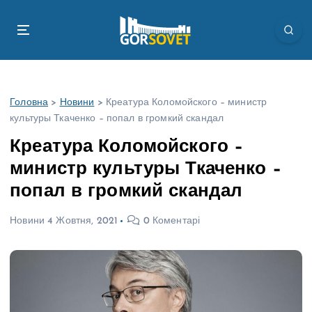
П
е
р
е
й
т
Головна
>
Новини
>
Креатура Коломойского – министр
и
культуры Ткаченко – попал в громкий скандал
д
о
Креатура Коломойского –
в
министр культуры Ткаченко –
м
і
попал в громкий скандал
с
т
Новини
4 Жовтня, 2021
0 Коментарі
у