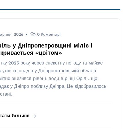
ерпня, 2026
0 Коментарі
іль у Дніпропетровщині міліє і
кривається «цвітом»
ітку 2023 року через спекотну погоду та майже
дсутність опадів у Дніпропетровській області
мітно знизився рівень води в річці Оріль, що
адає у Дніпро поблизу Дніпра. Це відобразилось
 стані…
тати більше