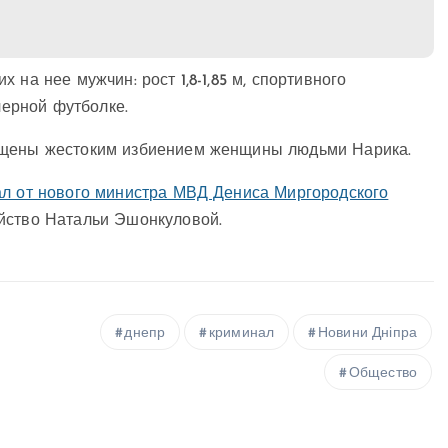
на нее мужчин: рост 1,8-1,85 м, спортивного
черной футболке.
мущены жестоким избиением женщины людьми Нарика.
л от нового министра МВД Дениса Миргородского
йство Натальи Эшонкуловой.
днепр
криминал
Новини Дніпра
Общество