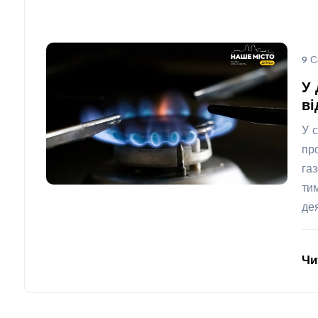
9 С
У 
ві
У 
пр
га
ти
де
Чи