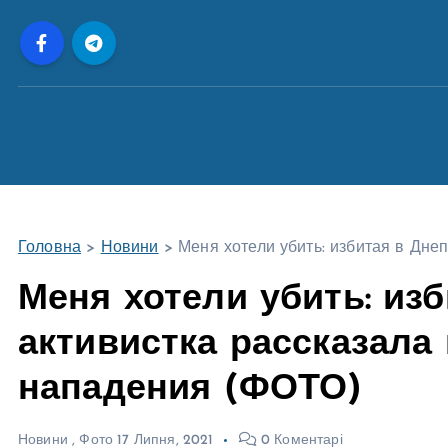
П
е
р
е
й
т
и
д
о
Головна
>
Новини
>
Меня хотели убить: избитая в Дне
в
м
Меня хотели убить: из
і
активистка рассказала
с
т
нападения (ФОТО)
у
Новини
,
Фото
17 Липня, 2021
0 Коментарі