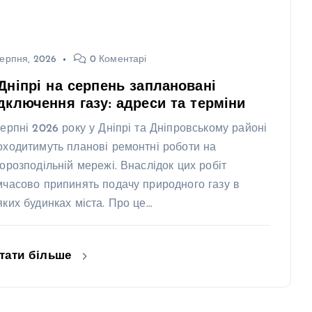
ерпня, 2026
0 Коментарі
Дніпрі на серпень заплановані
дключення газу: адреси та терміни
серпні 2026 року у Дніпрі та Дніпровському районі
оходитимуть планові ремонтні роботи на
зорозподільній мережі. Внаслідок цих робіт
мчасово припинять подачу природного газу в
яких будинках міста. Про це…
тати більше