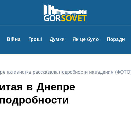
Війна
Гроші
Думки
Як це було
Поради
пре активистка рассказала подробности нападения (ФОТО
битая в Днепре
 подробности