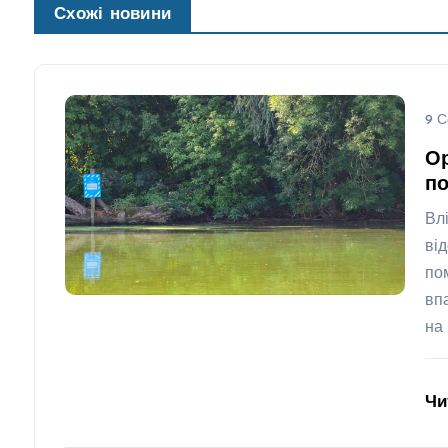
Схожі новини
9 С
Ор
по
Вл
ві
по
вп
на
Чи