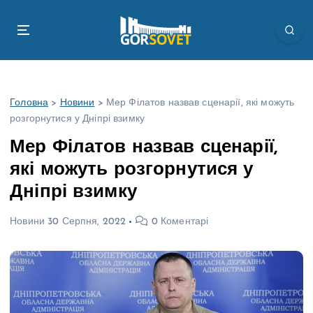
П
е
р
е
й
т
Головна
>
Новини
>
Мер Філатов назвав сценарії, які можуть
и
розгорнутися у Дніпрі взимку
д
о
Мер Філатов назвав сценарії,
в
які можуть розгорнутися у
м
і
Дніпрі взимку
с
т
Новини
30 Серпня, 2022
0 Коментарі
у