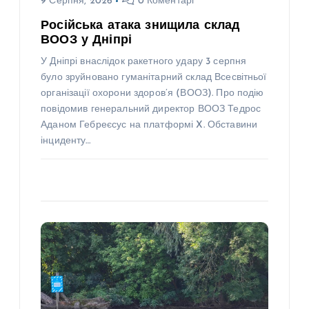
9 Серпня, 2026
0 Коментарі
Російська атака знищила склад
ВООЗ у Дніпрі
У Дніпрі внаслідок ракетного удару 3 серпня
було зруйновано гуманітарний склад Всесвітньої
організації охорони здоров’я (ВООЗ). Про подію
повідомив генеральний директор ВООЗ Тедрос
Аданом Гебреєсус на платформі X. Обставини
інциденту…