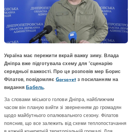
Україна має пережити вкрай важку зиму. Влада
Дніпра вже підготувала схему для “сценарію
середньої важкості. Про це розповів мер Борис
Філатов, повідомляє
Gorsovet
з посиланням на
видання
Бабель
.
За словами міського голови Дніпра, найближчим
часом він планую вийти зі зверненням до громадян
щодо майбутнього опалювального сезону. Філатов
пояснив, що все залежить від схеми теплопостачання
в кожній конкретній територіальній громаді. Для