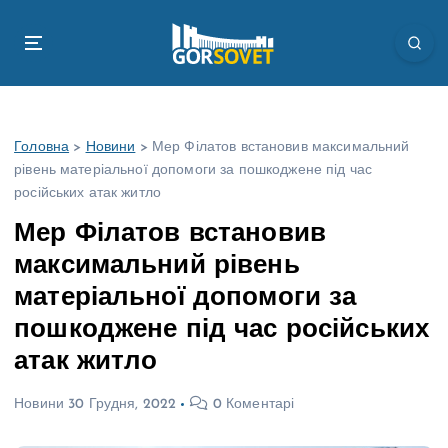
П
е
р
е
й
т
Головна
>
Новини
>
Мер Філатов встановив максимальний
и
рівень матеріальної допомоги за пошкоджене під час
д
російських атак житло
о
в
Мер Філатов встановив
м
максимальний рівень
і
с
матеріальної допомоги за
т
пошкоджене під час російських
у
атак житло
Новини
30 Грудня, 2022
0 Коментарі