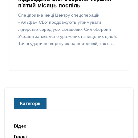
п’ятий місяць поспіль
Спецпризначенці Центру спецоперацій
Н
«Альфа» СБУ продовжують утримувати
О
В
лідерство серед усіх складових Сил оборони
И
Н
України за кількістю уражених і знищених цілей.
И
Точні удари по ворогу як на передовій, так і в…
«А
Н
ль
О
В
И
фа
Н
И
Н
»
О
В
И
У
С
Н
И
Н
Дн
БУ
О
В
И
іп
—
Щ
Н
Категорії
И
рі
ТО
о
на
П-1
Пр
ро
га
се
ог
би
Відео
ду
ре
но
ти
Гроші