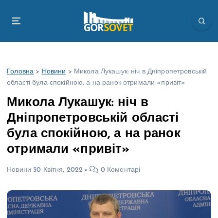
П
е
р
е
й
т
Головна
>
Новини
>
Микола Лукашук: ніч в Дніпропетровській
и
області була спокійною, а на ранок отримали «привіт»
д
о
Микола Лукашук: ніч в
в
Дніпропетровській області
м
і
була спокійною, а на ранок
с
отримали «привіт»
т
у
Новини
30 Квітня, 2022
0 Коментарі