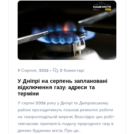
9 Серпня, 2026
0 Коментарі
У Дніпрі на серпень заплановані
відключення газу: адреси та
терміни
У серпні 2026 року у Дніпрі та Дніпровському
районі проходитимуть планові ремонтні роботи
на газорозподільній мережі. Внаслідок цих робіт
тимчасово припинять подачу природного газу в
деяких будинках міста. Про це…