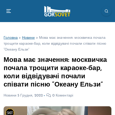
П
е
р
е
й
т
Головна
>
Новини
>
Мова має значення: москвичка почала
и
трощити караоке-бар, коли відвідувачі почали співати пісню
д
“Океану Ельзи”
о
в
Мова має значення: москвичка
м
почала трощити караоке-бар,
і
с
коли відвідувачі почали
т
співати пісню “Океану Ельзи”
у
Новини
5 Грудня, 2022
0 Коментарі