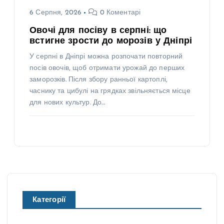
6 Серпня, 2026
0 Коментарі
Овочі для посіву в серпні: що
встигне зрости до морозів у Дніпрі
У серпні в Дніпрі можна розпочати повторний
посів овочів, щоб отримати урожай до перших
заморозків. Після збору ранньої картоплі,
часнику та цибулі на грядках звільняється місце
для нових культур. До…
Категорії