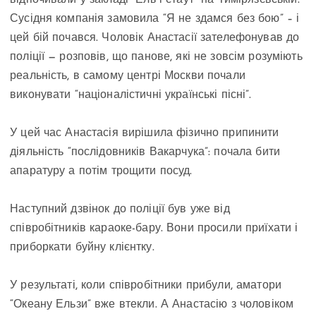
відпочивали у закладі “Ель і стаут” на Тимірязєвській.
Сусідня компанія замовила “Я не здамся без бою” – і
цей бій почався. Чоловік Анастасії зателефонував до
поліції — розповів, що панове, які не зовсім розуміють
реальність, в самому центрі Москви почали
виконувати “націоналістичні українські пісні”.
У цей час Анастасія вирішила фізично припинити
діяльність “послідовників Вакарчука”: почала бити
апаратуру а потім трощити посуд.
Наступний дзвінок до поліції був уже від
співробітників караоке-бару. Вони просили приїхати і
приборкати буйну клієнтку.
У результаті, коли співробітники прибули, аматори
“Океану Ельзи” вже втекли. А Анастасію з чоловіком