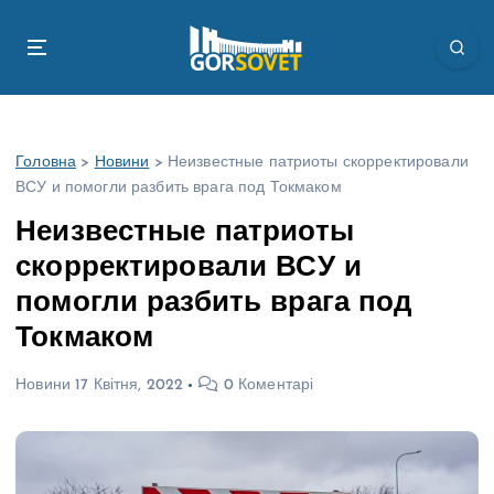
П
е
р
е
й
т
Головна
>
Новини
>
Неизвестные патриоты скорректировали
и
ВСУ и помогли разбить врага под Токмаком
д
о
Неизвестные патриоты
в
скорректировали ВСУ и
м
і
помогли разбить врага под
с
Токмаком
т
у
Новини
17 Квітня, 2022
0 Коментарі