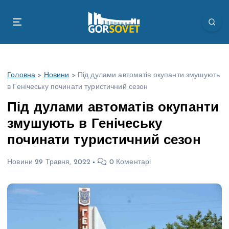
П
е
р
е
й
т
Головна
>
Новини
>
Під дулами автоматів окупанти змушують
и
в Генічеську починати туристичний сезон
д
о
Під дулами автоматів окупанти
в
змушують в Генічеську
м
і
починати туристичний сезон
с
т
Новини
29 Травня, 2022
0 Коментарі
у