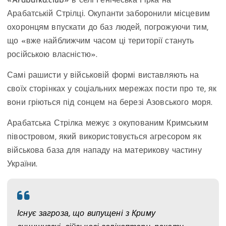
«Arabatka.club» в селі Генічеська Гірка на
Арабатській Стрілці. Окупанти заборонили місцевим
охоронцям впускати до баз людей, погрожуючи тим,
що «вже найближчим часом ці території стануть
російською власністю».
Самі рашисти у військовій формі виставляють на
своїх сторінках у соціальних мережах пости про те, як
вони гріються під сонцем на березі Азовського моря.
Арабатська Стрілка межує з окупованим Кримським
півостровом, який використовується агресором як
військова база для нападу на материкову частину
України.
Існує загроза, що випущені з Криму