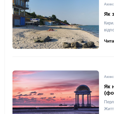
Азовс
Як 
Кири
відп
Чит
Азовс
Як 
(фо
Перл
Житт