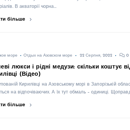
іалів. В акваторії чорна…
ати більше
кое море
Отдых на Азовском море
22 Серпня, 2022
0 
еві люкси і рідні медузи: скільки коштує в
илівці (Відео)
упованій Кирилівці на Азовському морі в Запорізькій област
ься на відпочіваючих. А їх тут обмаль – одиниці. Щоправда
ати більше