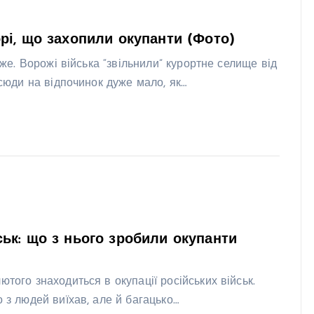
рі, що захопили окупанти (Фото)
оже. Ворожі війська “звільнили” курортне селище від
 сюди на відпочинок дуже мало, як…
ьк: що з нього зробили окупанти
того знаходиться в окупації російських військ.
 з людей виїхав, але й багацько…