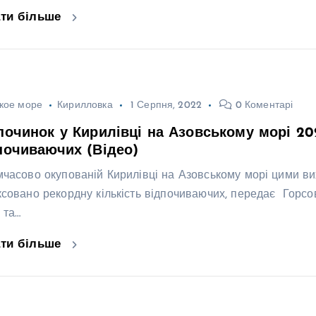
ати більше
кое море
Кирилловка
1 Серпня, 2022
0 Коментарі
починок у Кирилівці на Азовському морі 20
почиваючих (Відео)
мчасово окупованій Кирилівці на Азовському морі цими вих
ксовано рекордну кількість відпочиваючих, передає Горсов
 та…
ати більше