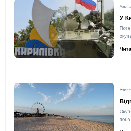
Азовс
У К
Пога
окуп
Чит
Азовс
Від
Окуп
поба