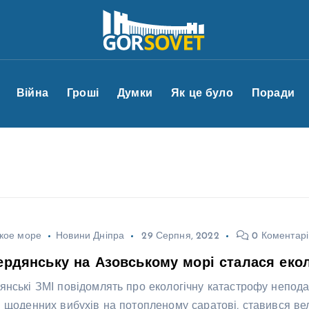
Війна
Гроші
Думки
Як це було
Поради
кое море
Новини Дніпра
29 Серпня, 2022
0 Коментарі
ердянську на Азовському морі сталася екол
янські ЗМІ повідомлять про екологічну катастрофу неподал
я щоденних вибухів на потопленому саратові, ставився ве