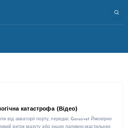
огічна катастрофа (Відео)
ік від акваторії порту, передає Gorsovet Ймовірно
ликий виток мазуту або інших паливно-мастильних