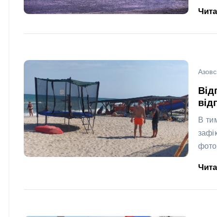
Чит
Азовс
Від
від
В ти
зафі
фото
Чит