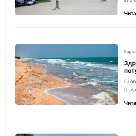
вирі
Чит
Кири
Здр
пот
Сьог
Їх ч
Чит