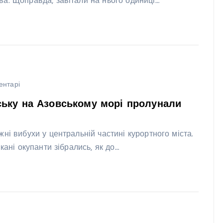
а. Щоправда, завітали на нього одиниці…
ентарі
ську на Азовському морі пролунали
ні вибухи у центральній частині курортного міста.
кані окупанти зібрались, як до…