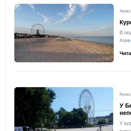
Азовс
Кур
В ок
Азов
Чит
Азовс
У Б
неп
У ку