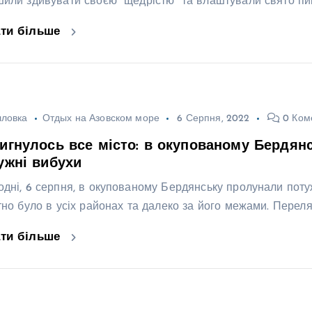
шили здивувати своєю “щедрістю” та влаштували свято пив
ати більше
лловка
Отдых на Азовском море
6 Серпня, 2022
0 Ком
игнулось все місто: в окупованому Бердян
ужні вибухи
одні, 6 серпня, в окупованому Бердянську пролунали потуж
утно було в усіх районах та далеко за його межами. Переля
ати більше