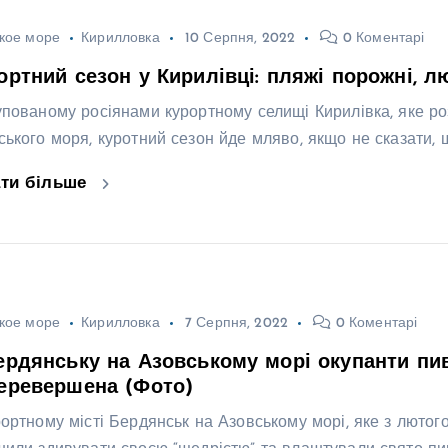
кое море
Кирилловка
10 Серпня, 2022
0 Коментарі
ортний сезон у Кирилівці: пляжі порожні, л
упованому росіянами курортному селищі Кирилівка, яке ро
ського моря, куротний сезон йде мляво, якщо не сказати, 
ати більше
кое море
Кирилловка
7 Серпня, 2022
0 Коментарі
ердянську на Азовському морі окупанти пи
еревершена (Фото)
рортному місті Бердянськ на Азовському морі, яке з лютого 