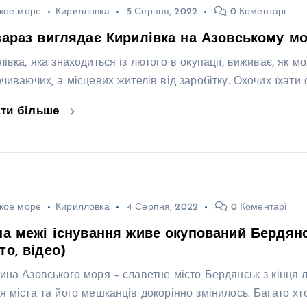
кое море
Кирилловка
5 Серпня, 2022
0 Коментарі
зараз виглядає Кирилівка на Азовському мо
лівка, яка знаходиться із лютого в окупації, виживає, як м
очиваючих, а місцевих жителів від заробітку. Охочих їхати
ати більше
кое море
Кирилловка
4 Серпня, 2022
0 Коментарі
на межі існування живе окупований Бердянс
то, відео)
ина Азовського моря – славетне місто Бердянськ з кінця лю
я міста та його мешканців докорінно змінилось. Багато хто