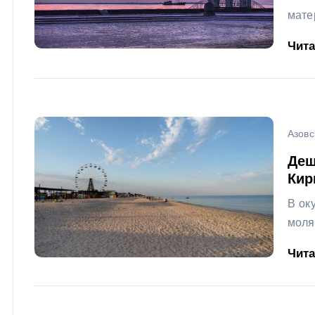
матер
Чит
Азовс
Деш
Кир
В ок
молят
Чит