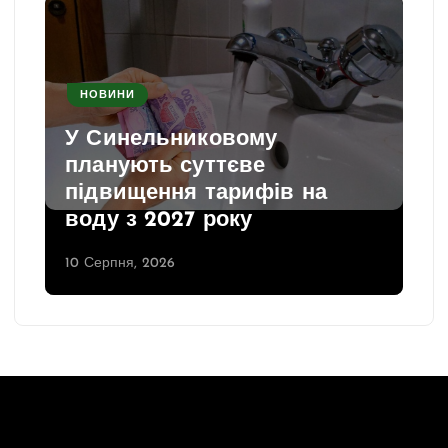
і
я
з
а
НОВИНИ
п
У Синельниковому
и
планують суттєве
с
підвищення тарифів на
і
воду з 2027 року
в
10 Серпня, 2026