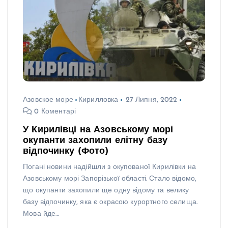
Азовское море
Кирилловка
27 Липня, 2022
0 Коментарі
У Кирилівці на Азовському морі
окупанти захопили елітну базу
відпочинку (Фото)
Погані новини надійшли з окупованої Кирилівки на
Азовському морі Запорізької області. Стало відомо,
що окупанти захопили ще одну відому та велику
базу відпочинку, яка є окрасою курортного селища.
Мова йде…