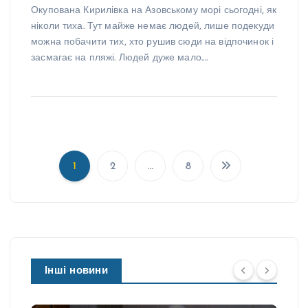
Окупована Кирилівка на Азовському морі сьогодні, як
ніколи тиха. Тут майже немає людей, лише подекуди
можна побачити тих, хто рушив сюди на відпочинок і
засмагає на пляжі. Людей дуже мало.…
1
2
…
8
П
а
г
і
н
а
Інші новини
ц