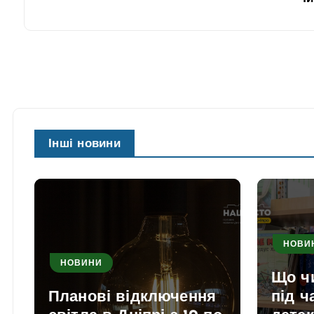
Інші новини
НОВИ
НОВИНИ
Що ч
Планові відключення
під ч