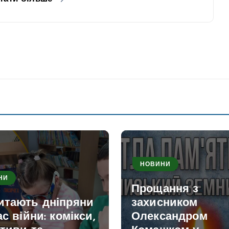
НОВИНИ
НИ
Прощання з
итають дніпряни
захисником
ас війни: комікси,
Олександром