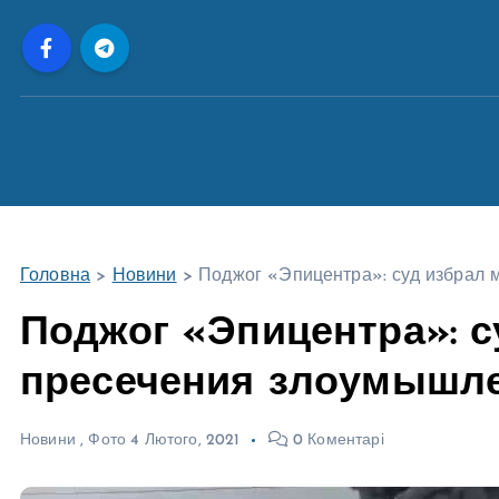
П
е
р
е
й
т
и
д
о
Головна
>
Новини
>
Поджог «Эпицентра»: суд избрал 
в
м
Поджог «Эпицентра»: с
і
пресечения злоумышл
с
т
у
Новини
,
Фото
4 Лютого, 2021
0 Коментарі