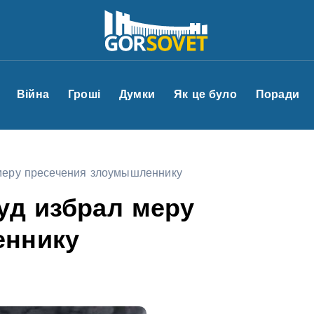
Війна
Гроші
Думки
Як це було
Поради
меру пресечения злоумышленнику
уд избрал меру
еннику