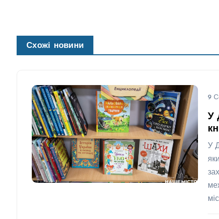
Схожі новини
9 С
У 
кн
У 
як
за
ме
міс