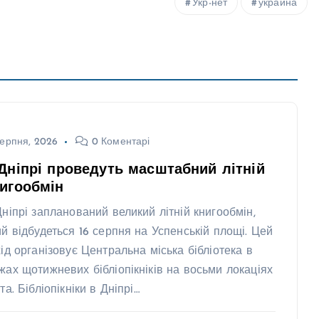
Укр-нет
украина
ерпня, 2026
0 Коментарі
Дніпрі проведуть масштабний літній
игообмін
Дніпрі запланований великий літній книгообмін,
ий відбудеться 16 серпня на Успенській площі. Цей
хід організовує Центральна міська бібліотека в
жах щотижневих бібліопікніків на восьми локаціях
та. Бібліопікніки в Дніпрі…