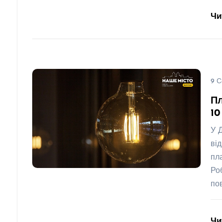
Чи
9 С
Пл
10
У 
ві
пл
Ро
по
Чи