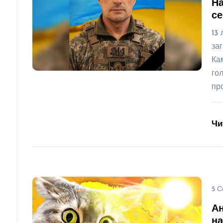
На
се
13
за
Ка
го
пр
Чи
5 С
А
на