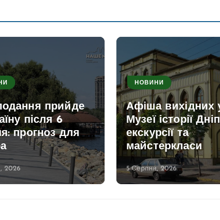
НИ
НОВИНИ
лодання прийде
Афіша вихідних 
аїну після 6
Музеї історії Дніп
я: прогноз для
екскурсії та
ра
майстеркласи
, 2026
5 Серпня, 2026