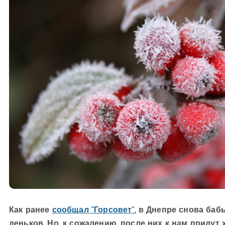
Как ранее
сообщал “Горсовет”
, в Днепре снова баб
деньков. Но, к сожалению, после них к нам придут 