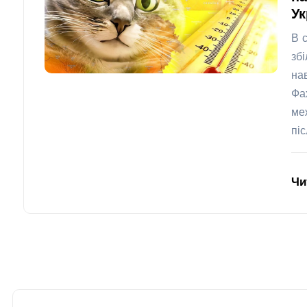
Ук
В 
зб
на
Фа
ме
пі
Чи