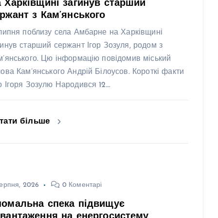
 Харківщині загинув старший
ржант з Кам’янського
 липня поблизу села Амбарне на Харківщині
гинув старший сержант Ігор Зозуля, родом з
м’янського. Цю інформацію повідомив міський
лова Кам’янського Андрій Білоусов. Короткі факти
о Ігоря Зозулю Народився 12…
тати більше
ерпня, 2026
0 Коментарі
номальна спека підвищує
вантаження на енергосистему