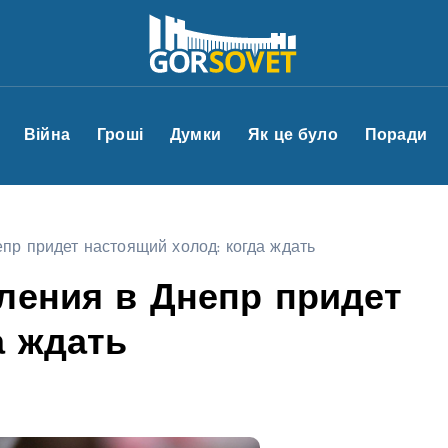
Війна
Гроші
Думки
Як це було
Поради
пр придет настоящий холод: когда ждать
ления в Днепр придет
а ждать