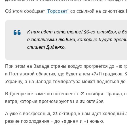
Об этом сообщает
“Горсовет”
со ссылкой на синоптика
К нам идет потепление! 20-го октября, в 
счастливыми людьми, которые будут греться
спишет Диденко.
При этом на Западе страны воздух прогреется до +18 г
и Полтавской областях, где будет днем ​​+7+11 градусов
Украину, а на Западе температура может подняться до
В Днепре же заметно потеплеет с 21 октября. Правда,
ветра, которые прогнозируют 21 и 22 октября.
А уже с воскресенья, 23 октября, к нам идет холодный 
резкие похолодания – до +8 днем и +1 ночью.