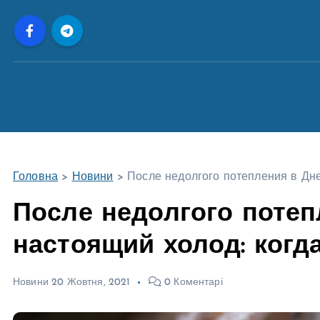
П
е
р
е
й
т
и
д
о
Головна
>
Новини
>
После недолгого потепления в Дне
в
м
После недолгого потеп
і
настоящий холод: когд
с
т
у
Новини
20 Жовтня, 2021
0 Коментарі