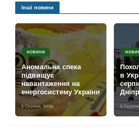
Інші новини
НОВИНИ
НОВИ
Аномальна спека
Похо
в
підвищує
в Укр
навантаження на
серпн
енергосистему України
Дніп
5 Серпня, 2026
5 Серпня