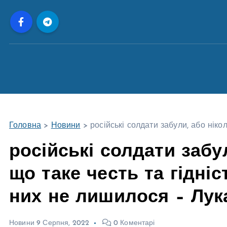
П
е
р
е
й
т
и
д
о
Головна
>
Новини
>
російські солдати забули, або ніко
в
м
російські солдати забул
і
що таке честь та гідніс
с
т
них не лишилося – Лук
у
Новини
9 Серпня, 2022
0 Коментарі