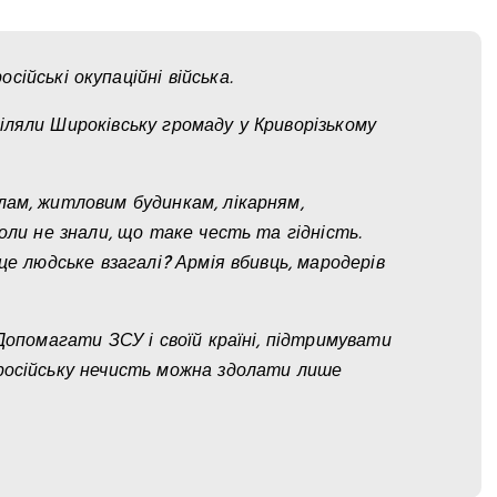
ійські окупаційні війська.
іляли Широківську громаду у Криворізькому
лам, житловим будинкам, лікарням,
оли не знали, що таке честь та гідність.
це людське взагалі? Армія вбивць, мародерів
 Допомагати ЗСУ і своїй країні, підтримувати
 російську нечисть можна здолати лише