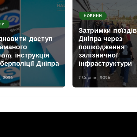
НОВИНИ
НИ
Затримки поїздів
ідновити доступ
Дніпра через
ламаного
пошкодження
ram: інструкція
залізничної
іберполіції Дніпра
інфраструктури
, 2026
7 Серпня, 2026