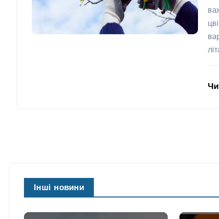
ва
цв
ва
лі
Чи
Інші новини