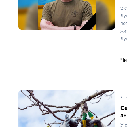
2 
Лу
по
жи
Лу
Чи
7 С
Се
з
У 