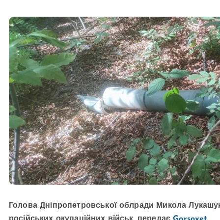
Голова Дніпропетровської облради Микола Лукашук 
російських окупаційних військ, передає
Gorsovet
.