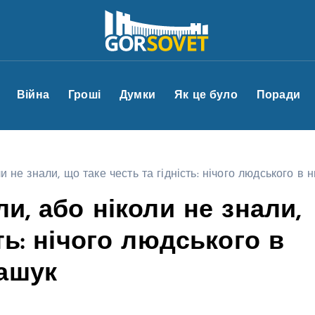
Війна
Гроші
Думки
Як це було
Поради
ли не знали, що таке честь та гідність: нічого людського 
и, або ніколи не знали,
ть: нічого людського в
ашук