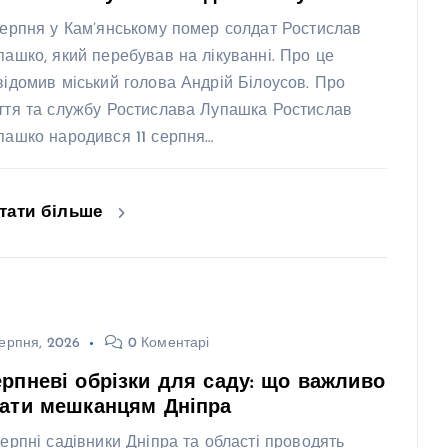
серпня у Кам’янському помер солдат Ростислав
пашко, який перебував на лікуванні. Про це
відомив міський голова Андрій Білоусов. Про
ття та службу Ростислава Лупашка Ростислав
пашко народився 11 серпня…
тати більше
ерпня, 2026
0 Коментарі
рпневі обрізки для саду: що важливо
нати мешканцям Дніпра
серпні садівники Дніпра та області проводять