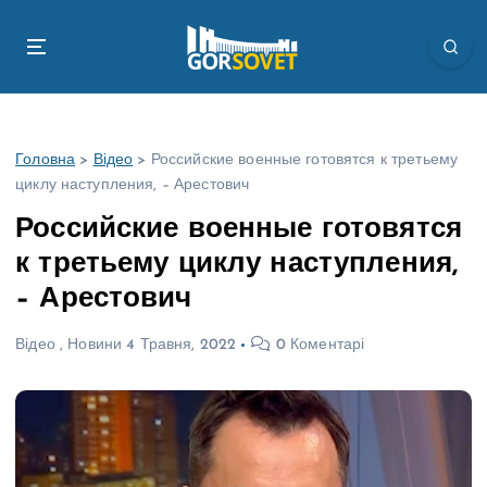
П
е
р
е
й
т
Головна
>
Відео
>
Российские военные готовятся к третьему
и
циклу наступления, – Арестович
д
о
Российские военные готовятся
в
к третьему циклу наступления,
м
і
– Арестович
с
т
Відео
,
Новини
4 Травня, 2022
0 Коментарі
у